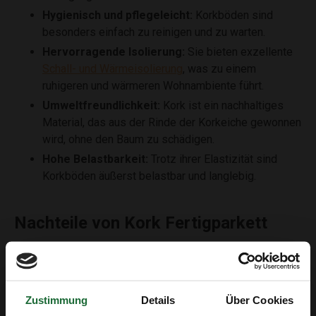
Hygienisch und pflegeleicht:
Korkböden sind
besonders einfach zu reinigen und zu warten.
Hervorragende Isolierung:
Sie bieten exzellente
Schall- und Wärmeisolierung
, was zu einem
ruhigeren und wärmeren Wohnambiente führt.
Umweltfreundlichkeit:
Kork ist ein nachhaltiges
Material, das aus der Rinde der Korkeiche gewonnen
wird, ohne den Baum zu schädigen.
Hohe Belastbarkeit:
Trotz ihrer Elastizität sind
Korkböden äußerst belastbar und langlebig.
Nachteile von Kork Fertigparkett
Obwohl Kork Fertigparkett viele Vorteile bietet, gibt es
einige Überlegungen, die man beachten sollte:
Zustimmung
Details
Über Cookies
Nicht vollständig wasserfest:
Obwohl einige