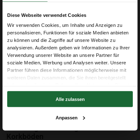
Korkböden als wasserfest angeboten werden, sind
sie generell nicht für
Feuchträume wie Bäder
oder
Diese Webseite verwendet Cookies
Küchen geeignet, besonders wenn sie aus HDF
bestehen.
Wir verwenden Cookies, um Inhalte und Anzeigen zu
personalisieren, Funktionen für soziale Medien anbieten
zu können und die Zugriffe auf unsere Website zu
Kork Fertigparkett und
analysieren. Außerdem geben wir Informationen zu Ihrer
Erhalte 5 € Rabatt
Fußbodenheizung
Verwendung unserer Website an unsere Partner für
soziale Medien, Werbung und Analysen weiter. Unsere
Eine häufig gestellte Frage ist die Eignung von
Korkparkett
E-Mail-Adresse
Partner führen diese Informationen möglicherweise mit
für Fußbodenheizungen
. Korkböden können aufgrund ihres
weiteren Daten zusammen, die Sie ihnen bereitgestellt
niedrigen Wärmedurchlasswiderstands (0,06 bis 0,10
haben oder die sie im Rahmen Ihrer Nutzung der Dienste
W/m²K) sehr gut mit Fußbodenheizungen kombiniert
gesammelt haben.
Erhalte 5 € Rabatt
werden. Dies gewährleistet, dass die Wärme effizient
Alle zulassen
durch den Boden geleitet wird, ohne dass es zu einer
Der Rabatt in Höhe von 5 € gilt ab einem Einkaufswert von 50 €.
Überhitzung kommt.
Anpassen
Anleitung zum Verlegen von
Korkböden