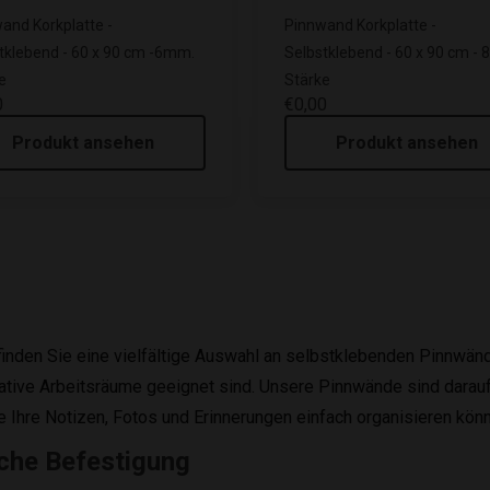
and Korkplatte -
Pinnwand Korkplatte -
tklebend - 60 x 90 cm -6mm.
Selbstklebend - 60 x 90 cm -
e
Stärke
0
€0,00
Produkt ansehen
Produkt ansehen
finden Sie eine vielfältige Auswahl an selbstklebenden Pinnwän
ative Arbeitsräume geeignet sind. Unsere Pinnwände sind darauf a
e Ihre Notizen, Fotos und Erinnerungen einfach organisieren kön
che Befestigung