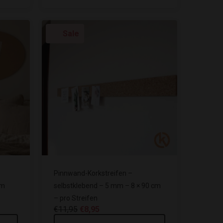
Sale
Pinnwand-Korkstreifen –
mm
selbstklebend – 5 mm – 8 × 90 cm
– pro Streifen
€11,95
€8,95