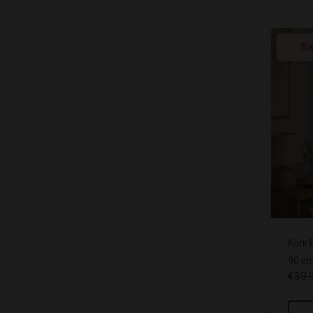
Sa
Kork 
90 cm
€39,