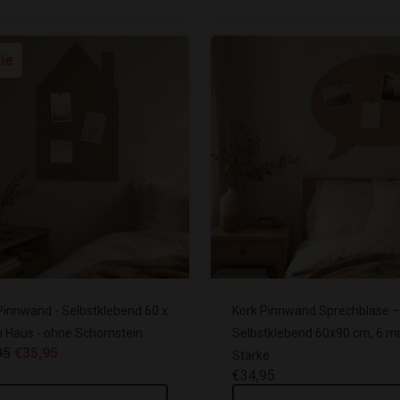
le
Pinnwand - Selbstklebend 60 x
Kork Pinnwand Sprechblase –
 Haus - ohne Schornstein
Selbstklebend 60x90 cm, 6 
95
€35,95
Stärke
€34,95