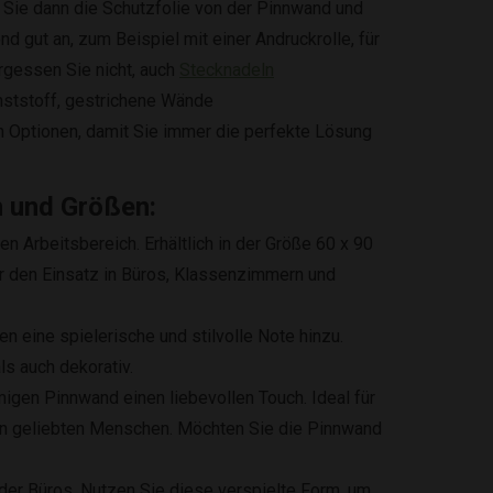
en Sie dann die Schutzfolie von der Pinnwand und
d gut an, zum Beispiel mit einer Andruckrolle, für
rgessen Sie nicht, auch
Stecknadeln
unststoff, gestrichene Wände
n Optionen, damit Sie immer die perfekte Lösung
n und Größen:
en Arbeitsbereich. Erhältlich in der Größe 60 x 90
r den Einsatz in Büros, Klassenzimmern und
eine spielerische und stilvolle Note hinzu.
ls auch dekorativ.
igen Pinnwand einen liebevollen Touch. Ideal für
en geliebten Menschen. Möchten Sie die Pinnwand
der Büros. Nutzen Sie diese verspielte Form, um