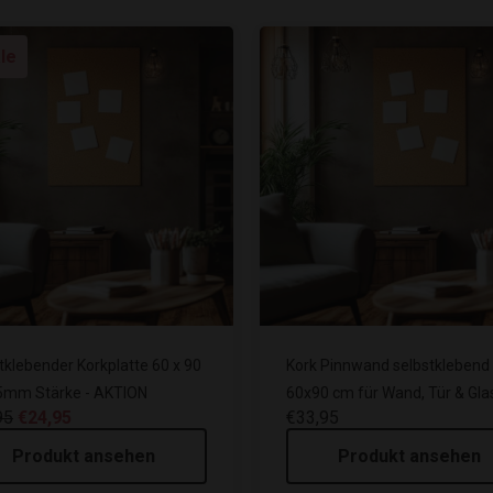
le
tklebender Korkplatte 60 x 90
Kork Pinnwand selbstklebend
5mm Stärke - AKTION
60x90 cm für Wand, Tür & Gla
95
€24,95
€33,95
Produkt ansehen
Produkt ansehen