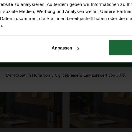
Erhalte 5 € Rabatt
tklebend - 60 x 90 cm - 10mm
Website zu analysieren. Außerdem geben wir Informationen zu I
e
r soziale Medien, Werbung und Analysen weiter. Unsere Partner
95
€29,95
 Daten zusammen, die Sie ihnen bereitgestellt haben oder die s
E-Mail-Adresse
n.
Produkt ansehen
Produkt ansehen
Anpassen
Erhalte 5 € Rabatt
Der Rabatt in Höhe von 5 € gilt ab einem Einkaufswert von 50 €.