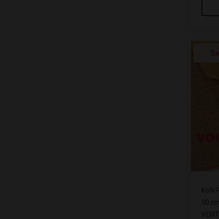
Sa
Kork 
90 cm
VORT