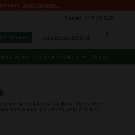
terboden |
Jetzt shoppen →
Fragen?
+31 593 565228
0
ter anfragen
Anmelden/registrieren
bby & Mehr
Verlegung & Zubehör
Sale
k
 schnell und einfach zu installieren. Sie brauchen
d montiert werden. Kein Stress, welcher Kleber