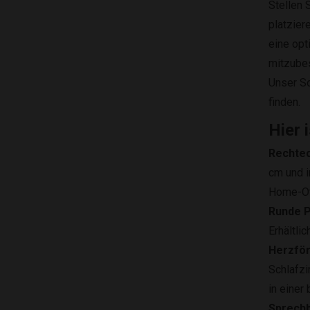
Stellen 
platzier
eine opt
mitzubes
Unser So
finden.
Hier 
Rechtec
cm und i
Home-Of
Runde P
Erhältli
Herzfö
Schlafzi
in einer
Sprechb