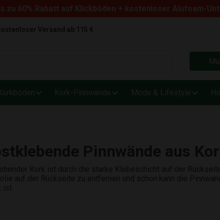
s zu 60% Rabatt auf Klickböden + kostenloser Alufoam-Un
ostenloser Versand ab 115 €
Mus
Korkböden
Kork-Pinnwände
Mode & Lifestyle
Ho
bstklebende Pinnwände aus Kor
ebender Kork ist durch die starke Klebeschicht auf der Rückseite
Folie auf der Rückseite zu entfernen und schon kann die Pinnwan
 ist.