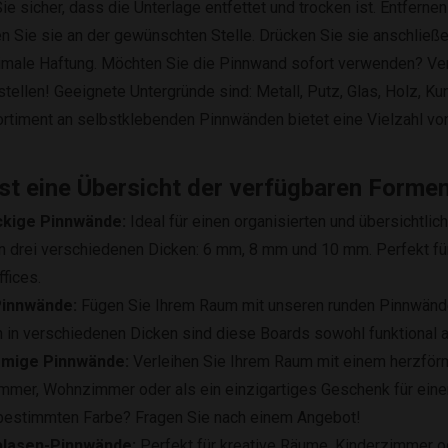
Sie sicher, dass die Unterlage entfettet und trocken ist. Entfern
en Sie sie an der gewünschten Stelle. Drücken Sie sie anschließen
imale Haftung. Möchten Sie die Pinnwand sofort verwenden? Ve
tellen! Geeignete Untergründe sind: Metall, Putz, Glas, Holz, K
rtiment an selbstklebenden Pinnwänden bietet eine Vielzahl vo
ist eine Übersicht der verfügbaren Forme
kige Pinnwände:
Ideal für einen organisierten und übersichtlich
n drei verschiedenen Dicken: 6 mm, 8 mm und 10 mm. Perfekt fü
fices.
innwände:
Fügen Sie Ihrem Raum mit unseren runden Pinnwänden 
ch in verschiedenen Dicken sind diese Boards sowohl funktional a
rmige Pinnwände:
Verleihen Sie Ihrem Raum mit einem herzförm
mmer, Wohnzimmer oder als ein einzigartiges Geschenk für ein
 bestimmten Farbe? Fragen Sie nach einem Angebot!
lasen-Pinnwände:
Perfekt für kreative Räume, Kinderzimmer o