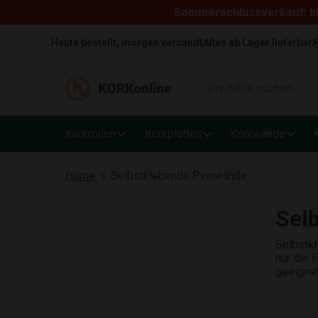
Sommerschlussverkauf: bi
Skip to content
Heute bestellt, morgen versandt
Alles ab Lager lieferbar
K
Korkrollen
Korkplatten
Korkwände
Home
Selbstklebende Pinnwände
Sel
Selbstkl
nur die 
geeignet