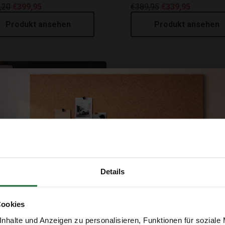
,20
€399,95
€389,95
€339,95
Produkt ansehen
Produkt ansehen
le
Kork Pinnwand - City Skyline
Details
selbstklebend 60 x 30cm
€12,95
Cookies
and Korkplatte -
nhalte und Anzeigen zu personalisieren, Funktionen für soziale