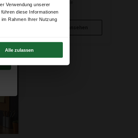
30 cm- 6 mm Stärke
hrer Verwendung unserer
€4,95
 führen diese Informationen
ie im Rahmen Ihrer Nutzung
Produkt ansehen
Alle zulassen