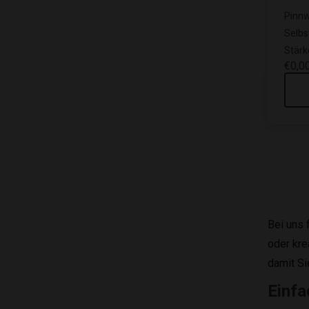
Pinnw
Selbs
Stärk
€0,0
Bei uns 
oder kre
damit Si
Einfa