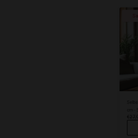
Sa
Selbs
cm - 
€27,