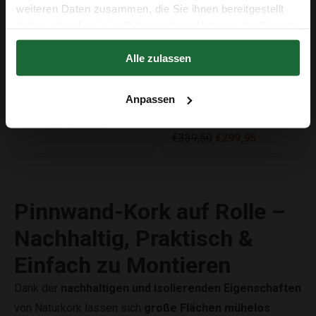
weiteren Daten zusammen, die Sie ihnen bereitgestellt
haben oder die sie im Rahmen Ihrer Nutzung der Dienste
gesammelt haben.
Erhalte 5 € Rabatt
Alle zulassen
Der Rabatt in Höhe von 5 € gilt ab einem Einkaufswert von 50 €.
Rollenkork für Pinnwand -
Rollenkork für Pinnwand -
Stärke: 6 mm - Breite: 1 m -
Stärke: 10 mm - Breite: 1 m
Anpassen
Länge: 10 m
- Länge: 10 m -
€159,95
€149,95
VORGEKLEBT
€339,50
€299,95
Pinnwand-Kork auf Rolle –
Nachhaltig, Praktisch &
Einfach zu Montieren
Dank der
nachhaltigen und isolierenden Eigenschaften
von Naturkork lassen sich
große Flächen mühelos