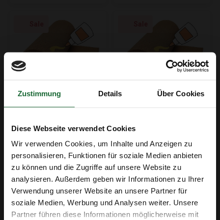
Sale
Sale
Zustimmung
Details
Über Cookies
Rollenkork für Pinnwand -
Rollenkork für Pinnwand -
Stärke: 8 mm - Breite: 1 m -
Stärke: 6 mm - Breite: 1 m -
Diese Webseite verwendet Cookies
Länge: 10 m -
Länge: 10 m -
Wir verwenden Cookies, um Inhalte und Anzeigen zu
VORGEKLEBT
VORGEKLEBT
€299,00
€269,00
€239,95
€229,95
personalisieren, Funktionen für soziale Medien anbieten
zu können und die Zugriffe auf unsere Website zu
analysieren. Außerdem geben wir Informationen zu Ihrer
Erhalte 5 € Rabatt
Sale
Sale
Verwendung unserer Website an unsere Partner für
soziale Medien, Werbung und Analysen weiter. Unsere
E-Mail-Adresse
Partner führen diese Informationen möglicherweise mit