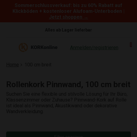
Sommerschlussverkauf: bis zu 60% Rabatt auf
Skip to content
Klickböden + kostenloser Alufoam-Unterboden |
Jetzt shoppen →
Alles ab Lager lieferbar
0
Anmelden/registrieren
Home
100 cm breit
Rollenkork Pinnwand, 100 cm breit
Suchen Sie eine flexible und stilvolle Lösung für Ihr Büro,
Klassenzimmer oder Zuhause? Pinnwand-Kork auf Rolle
ist ideal als Pinnwand, Akustikwand oder dekorative
Wandverkleidung.
Filter anzeigen