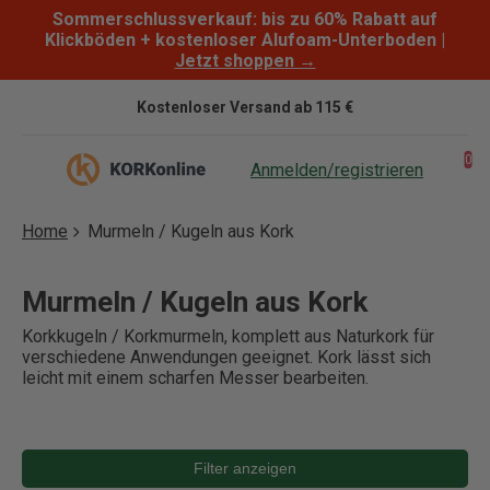
Sommerschlussverkauf: bis zu 60% Rabatt auf
Skip to content
Klickböden + kostenloser Alufoam-Unterboden |
Jetzt shoppen →
Kostenloser Versand ab 115 €
0
Anmelden/registrieren
Home
Murmeln / Kugeln aus Kork
Murmeln / Kugeln aus Kork
Korkkugeln / Korkmurmeln, komplett aus Naturkork für
verschiedene Anwendungen geeignet. Kork lässt sich
leicht mit einem scharfen Messer bearbeiten.
Filter anzeigen