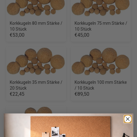
Korkkugeln 80 mm Stärke /
Korkkugeln 75 mm Stärke /
10 Stück
10 Stück
€53,00
€45,00
Korkkugeln 35 mm Stärke /
Korkkugeln 100 mm Stärke
20 Stück
/ 10 Stück
€22,45
€89,50