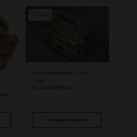
Sale
Bündel mit Korkrinde - FLACH -
120KG
€1.314,00
€990,00
tücke
Produkt ansehen