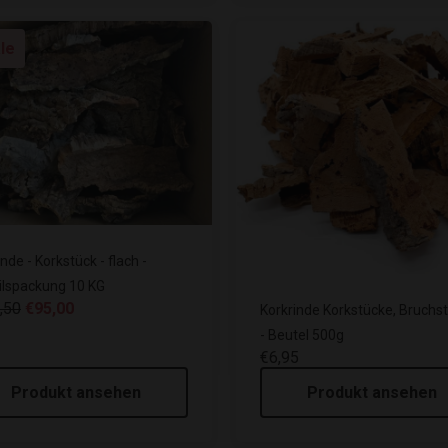
le
nde - Korkstück - flach -
ilspackung 10 KG
,50
€95,00
Korkrinde Korkstücke, Bruchs
- Beutel 500g
€6,95
Produkt ansehen
Produkt ansehen