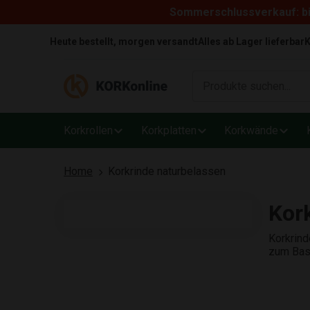
Sommerschlussverkauf: bi
Skip to content
Heute bestellt, morgen versandt
Alles ab Lager lieferbar
K
Korkrollen
Korkplatten
Korkwände
Home
Korkrinde naturbelassen
Kor
Korkrind
zum Bast