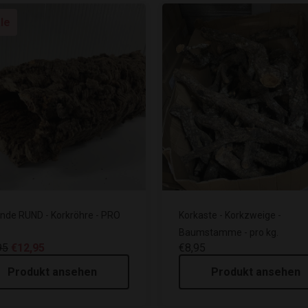
le
inde RUND - Korkröhre - PRO
Korkaste - Korkzweige -
Baumstamme - pro kg.
95
€12,95
€8,95
Produkt ansehen
Produkt ansehen