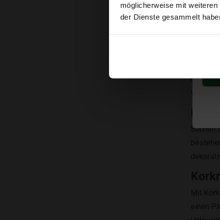
möglicherweise mit weiteren
der Dienste gesammelt habe
Korkr
Korkrind
um einen
verkauft
Brett
Suchen S
bestehen
dekorati
Korkr
Mit Kork
einen Pl