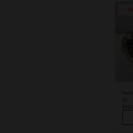
Sa
Korkr
KG
€15,