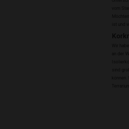
Untersch
vom Stam
Möchten 
ist und 
Korkr
Wir habe
an der W
Isolierk
sind gro
können. 
Terrari