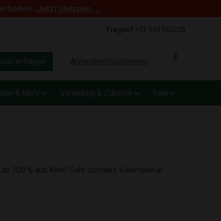
terboden |
Jetzt shoppen →
Fragen?
+31 593 565228
0
ter anfragen
Anmelden/registrieren
bby & Mehr
Verlegung & Zubehör
Sale
, zu 100 % aus Kork! Sehr schönes Korkmaterial