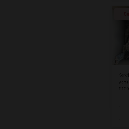
Sa
Korkri
Vorte
€109