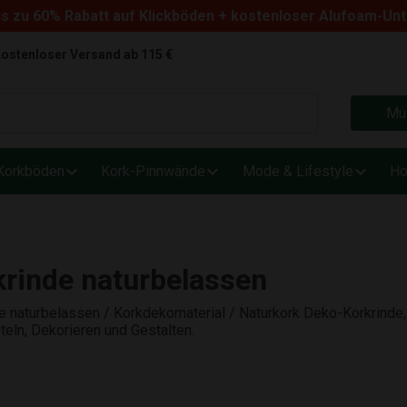
s zu 60% Rabatt auf Klickböden + kostenloser Alufoam-Un
ostenloser Versand ab 115 €
Mus
Korkböden
Kork-Pinnwände
Mode & Lifestyle
Ho
krinde naturbelassen
e naturbelassen / Korkdekomaterial / Naturkork Deko-Korkrinde
eln, Dekorieren und Gestalten.