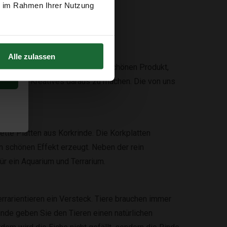
ie im Rahmen Ihrer Nutzung
Alle zulassen
r Korkrinde macht es zu einem schönen Produkt,
um etwas Kreatives daraus zu machen. Die von uns
tte Platten aus Korkrinde. Die Korkplatten
n schönen Effekt erzeugt. Neben der rein
ür ein Aquarium und Terrarium.
rrarientieren ein Versteck. Tiere brauchen immer
nde geben Sie den Tieren einen natürlichen