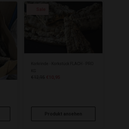
Sale
Korkrinde - Korkstück FLACH - PRO
KG
€12,95
€10,95
Produkt ansehen