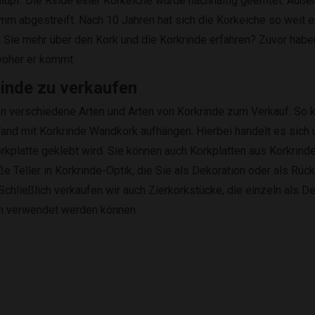
lupf. Die Rinde einer Korkeiche wurde nachhaltig geerntet. Außer
m abgestreift. Nach 10 Jahren hat sich die Korkeiche so weit er
Sie mehr über den Kork und die Korkrinde erfahren? Zuvor haben
woher er kommt.
inde zu verkaufen
n verschiedene Arten und Arten von Korkrinde zum Verkauf. So 
and mit Korkrinde Wandkork aufhängen. Hierbei handelt es sich u
orkplatte geklebt wird. Sie können auch Korkplatten aus Korkrin
ße Teller in Korkrinde-Optik, die Sie als Dekoration oder als Rü
Schließlich verkaufen wir auch Zierkorkstücke, die einzeln als De
um verwendet werden können.