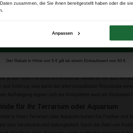
 Daten zusammen, die Sie ihnen bereitgestellt haben oder die s
E-Mail-Adresse
n.
inde
Anpassen
e ist ein ideales Dekorationsmaterial. Das robuste Aussehen de
Erhalte 5 € Rabatt
 Raum zu dekorieren. Außerdem ist das Material sehr flexibel, 
en Zierkorken bestehen zu 100% aus Korkrinde!
Der Rabatt in Höhe von 5 € gilt ab einem Einkaufswert von 50 €.
er aus Korkrinde
ie große Teller? In unserem Korkshop verkaufen wir auch komple
 aus Korkriss, was durch die unterschiedlichen Rissstücke eine
ven Aufhängung eignen sich die Korkplatten auch als Rückwand f
inde für Ihr Terrarium oder Aquarium
rinde in Ihrem Terrarium oder Aquarium bieten Sie Fischen und Te
atz zum Verstecken und Geborgenheit. Durch die Wahl von Korkri