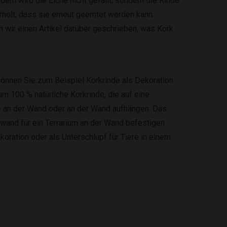
dem wird die Eiche nicht gefällt, sondern die Rinde
holt, dass sie erneut geerntet werden kann.
 wir einen Artikel darüber geschrieben, was Kork
können Sie zum Beispiel Korkrinde als Dekoration
m 100 % natürliche Korkrinde, die auf eine
de an der Wand oder an der Wand aufhängen. Das
ckwand für ein Terrarium an der Wand befestigen
koration oder als Unterschlupf für Tiere in einem