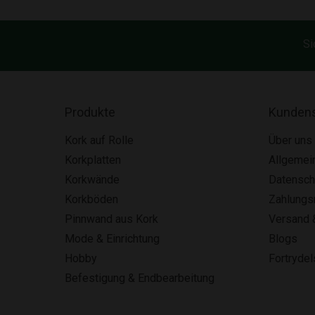
Si
Produkte
Kundens
Kork auf Rolle
Über uns
Korkplatten
Allgemei
Korkwände
Datensch
Korkböden
Zahlung
Pinnwand aus Kork
Versand 
Mode & Einrichtung
Blogs
Hobby
Fortryde
Befestigung & Endbearbeitung