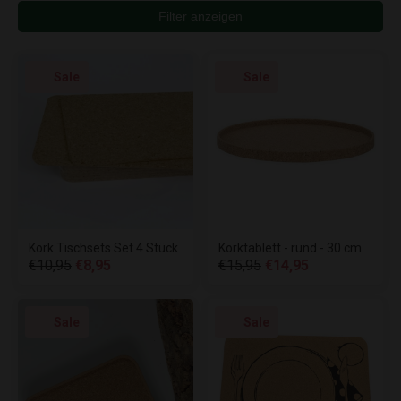
Filter anzeigen
Sale
Sale
Kork Tischsets Set 4 Stück
Korktablett - rund - 30 cm
€10,95
€8,95
€15,95
€14,95
Sale
Sale