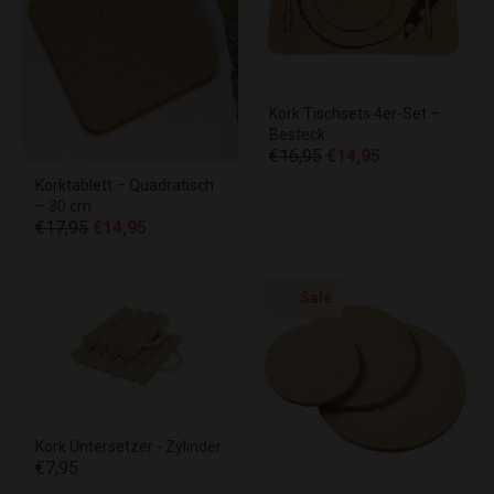
Kork Tischsets 4er-Set –
Besteck
€16,95
€14,95
Korktablett – Quadratisch
– 30 cm
€17,95
€14,95
Sale
Kork Untersetzer - Zylinder
€7,95