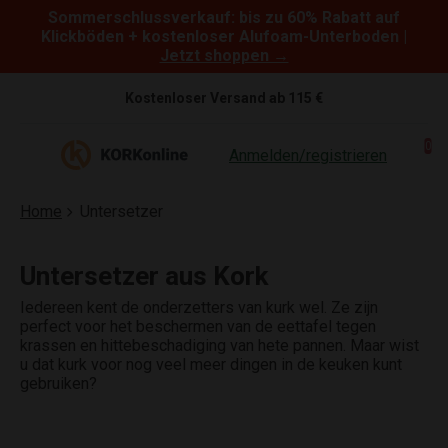
Sommerschlussverkauf: bis zu 60% Rabatt auf
Skip to content
Klickböden + kostenloser Alufoam-Unterboden |
Jetzt shoppen →
Kostenloser Versand ab 115 €
0
Anmelden/registrieren
Home
Untersetzer
Untersetzer aus Kork
Iedereen kent de onderzetters van kurk wel. Ze zijn
perfect voor het beschermen van de eettafel tegen
krassen en hittebeschadiging van hete pannen. Maar wist
u dat kurk voor nog veel meer dingen in de keuken kunt
gebruiken?