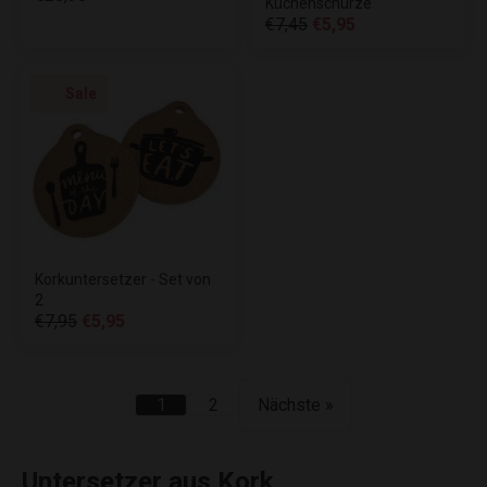
Küchenschürze
€7,45
€5,95
Sale
Korkuntersetzer - Set von
2
€7,95
€5,95
1
2
Nächste »
Untersetzer aus Kork