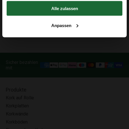
gesammelt haben.
gewachsten
Korkfliesen
. Stellen Sie sicher, dass die
Erhalte 5 € Rabatt
Alle zulassen
Fliesen vor dem Lackieren nicht gewachst sind, um eine
Der Rabatt in Höhe von 5 € gilt ab einem Einkaufswert von 50 €.
optimale Haftung und Schutzwirkung zu gewährleisten.
Anpassen
Sicher bezahlen
mit:
Produkte
Kork auf Rolle
Korkplatten
Korkwände
Korkböden