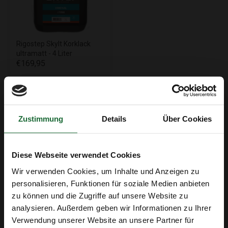
Rigostep Skylt Korklack
ultramatt - 4 Liter
€169,95
Beschreibung
Rigostep Skylt – Ultramatter
Zustimmung
Details
Über Cookies
Korklack für Natürliche Optik (0,5-
Liter-Packung)
Diese Webseite verwendet Cookies
Rigostep Skylt ist ein ultramatter Korklack, der Ihrem
Wir verwenden Cookies, um Inhalte und Anzeigen zu
Korkboden ein unbehandeltes Aussehen verleiht. Dieser
personalisieren, Funktionen für soziale Medien anbieten
2-Komponenten-Lack wurde speziell für stark
zu können und die Zugriffe auf unsere Website zu
beanspruchte Böden entwickelt und bietet eine robuste
analysieren. Außerdem geben wir Informationen zu Ihrer
Erhalte 5 € Rabatt
Schutzschicht.
Verwendung unserer Website an unsere Partner für