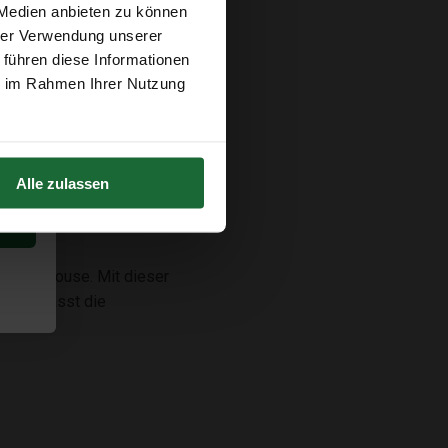
 Medien anbieten zu können
hrer Verwendung unserer
 führen diese Informationen
ie im Rahmen Ihrer Nutzung
 Außenwand ist es wichtig,
. Die Korkplatten sind
Alle zulassen
n Tiny House. Mit dieser
erdem passt die