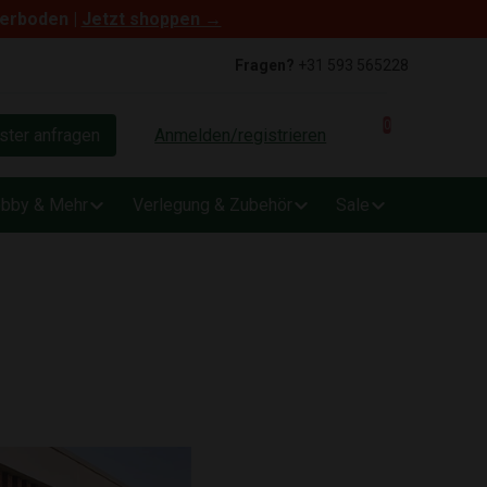
terboden |
Jetzt shoppen →
Fragen?
+31 593 565228
0
ter anfragen
Anmelden/registrieren
bby & Mehr
Verlegung & Zubehör
Sale