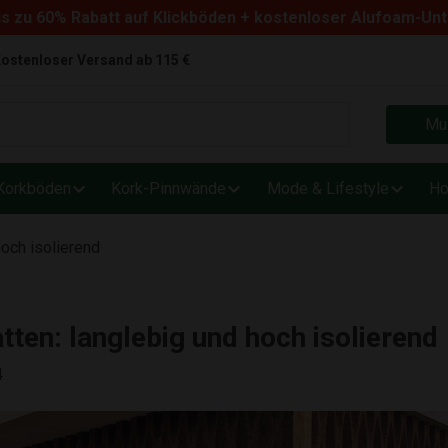
s zu 60% Rabatt auf Klickböden + kostenloser Alufoam-Un
ostenloser Versand ab 115 €
Mus
Korkböden
Kork-Pinnwände
Mode & Lifestyle
Ho
och isolierend
en: langlebig und hoch isolierend
4