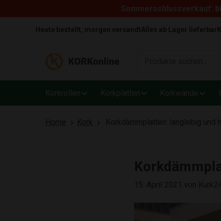
Sommerschlussverkauf: bi
Skip to content
Heute bestellt, morgen versandt
Alles ab Lager lieferbar
K
Korkrollen
Korkplatten
Korkwände
Home
Kork
Korkdämmplatten: langlebig und h
Korkdämmplatt
15. April 2021
von Kurk2