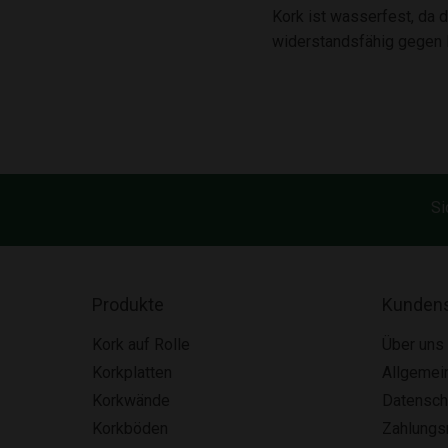
Kork ist wasserfest, da 
widerstandsfähig gegen F
Si
Produkte
Kundens
Kork auf Rolle
Über uns
Korkplatten
Allgemei
Korkwände
Datensch
Korkböden
Zahlung