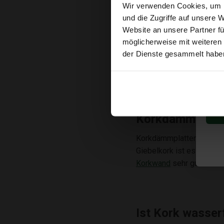
Wir verwenden Cookies, um I
und die Zugriffe auf unsere 
Montage der Ko
Website an unsere Partner fü
möglicherweise mit weiteren
Die Korkplatte wird mit 
der Dienste gesammelt habe
dass der Dichtstoff wass
mit einer Stich- oder Kre
Korkdämmplatte
Korkdämmplatten sind seh
Giebelkork ist es möglic
Korkwand
sehr gut zu de
Ist Kork wasser