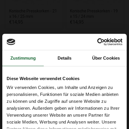
Konische Presskorken - 21
Konische Presskorken - 19
x 16 / 25 mm
x 15 / 24 mm
€14,95
€14,95
Beschreibung
Diese konischen Naturkorken (19 x 15 / 24 mm) sind ideal
Zustimmung
Details
Über Cookies
zum sicheren Verschließen von Flaschen, Reagenzgläsern
und Röhrchen. Durch ihre konische Form passen sie sich
optimal an verschiedene Öffnungen an und sorgen für eine
Diese Webseite verwendet Cookies
feste und weitgehend luftdichte Abdichtung, die den Inhalt
Wir verwenden Cookies, um Inhalte und Anzeigen zu
vor Luft und Feuchtigkeit schützt.
personalisieren, Funktionen für soziale Medien anbieten
Hergestellt aus 100% natürlichem Kork sind diese Korken
zu können und die Zugriffe auf unsere Website zu
besonders nachhaltig, biologisch abbaubar und
analysieren. Außerdem geben wir Informationen zu Ihrer
Erhalte 5 € Rabatt
wiederverwendbar. Damit stellen sie eine
Verwendung unserer Website an unsere Partner für
soziale Medien, Werbung und Analysen weiter. Unsere
umweltfreundliche Alternative zu Kunststoffverschlüssen
E-Mail-Adresse
Partner führen diese Informationen möglicherweise mit