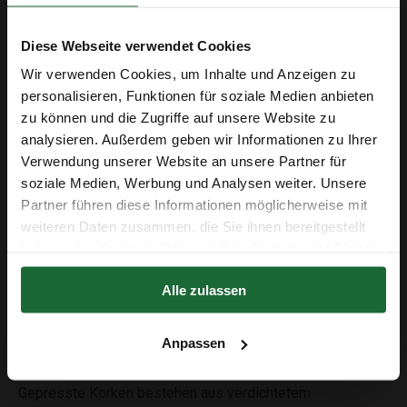
Labor.
Eigenschaften & Vorteile
Diese Webseite verwendet Cookies
Diese Korken bieten eine praktische Lösung für kleine
Wir verwenden Cookies, um Inhalte und Anzeigen zu
Öffnungen. Durch ihre konische Form passen sie sich
personalisieren, Funktionen für soziale Medien anbieten
optimal an und gewährleisten eine stabile und dichte
zu können und die Zugriffe auf unsere Website zu
Versiegelung. Das Material ist robust, langlebig und eine
analysieren. Außerdem geben wir Informationen zu Ihrer
Erhalte 5 € Rabatt
umweltfreundliche Alternative zu Kunststoffverschlüssen.
Verwendung unserer Website an unsere Partner für
soziale Medien, Werbung und Analysen weiter. Unsere
Anwendungsbereiche
E-Mail-Adresse
Partner führen diese Informationen möglicherweise mit
Die Einsatzmöglichkeiten sind vielfältig: ideal für
weiteren Daten zusammen, die Sie ihnen bereitgestellt
Laborröhrchen, kleine Glasflaschen, technische
haben oder die sie im Rahmen Ihrer Nutzung der Dienste
Anwendungen oder kreative DIY-Projekte. Auch im
gesammelt haben.
Erhalte 5 € Rabatt
Modellbau, bei Dekorationen oder im Handwerk finden
Alle zulassen
diese Korken häufig Verwendung.
Der Rabatt in Höhe von 5 € gilt ab einem Einkaufswert von 50 €.
Was sind gepresste Korken und wofür werden sie
Anpassen
verwendet?
Gepresste Korken bestehen aus verdichtetem