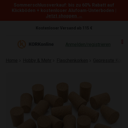
Sommerschlussverkauf: bis zu 60% Rabatt auf
Skip to content
Klickböden + kostenloser Alufoam-Unterboden |
Jetzt shoppen →
Kostenloser Versand ab 115 €
0
Anmelden/registrieren
Home
Hobby & Mehr
Flaschenkorken
Gepresste Korke