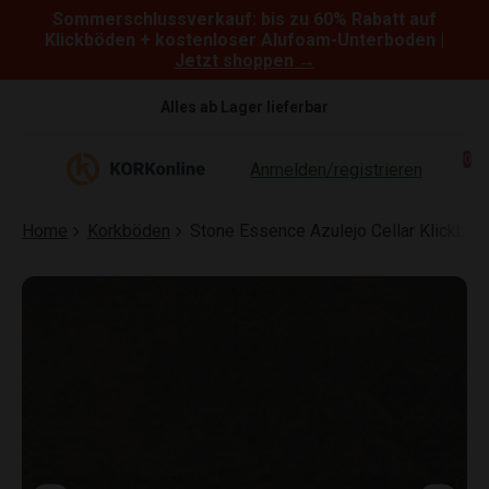
Sommerschlussverkauf: bis zu 60% Rabatt auf
Skip to content
Klickböden + kostenloser Alufoam-Unterboden |
Jetzt shoppen →
Alles ab Lager lieferbar
0
Anmelden/registrieren
Home
Korkböden
Stone Essence Azulejo Cellar Klickbo