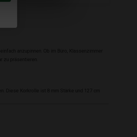
 einfach anzupinnen. Ob im Büro, Klassenzimmer
r zu präsentieren.
en. Diese Korkrolle ist 8 mm Stärke und 127 cm