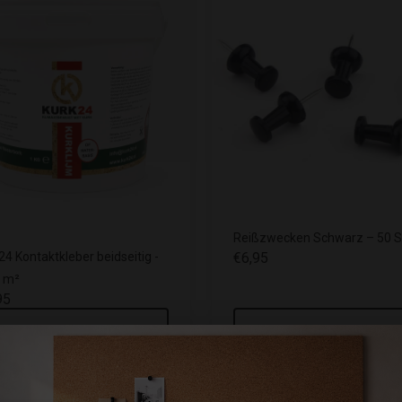
Reißzwecken Schwarz – 50 S
€6,95
4 Kontaktkleber beidseitig -
4 m²
95
Mitbestellen
Mitbestellen