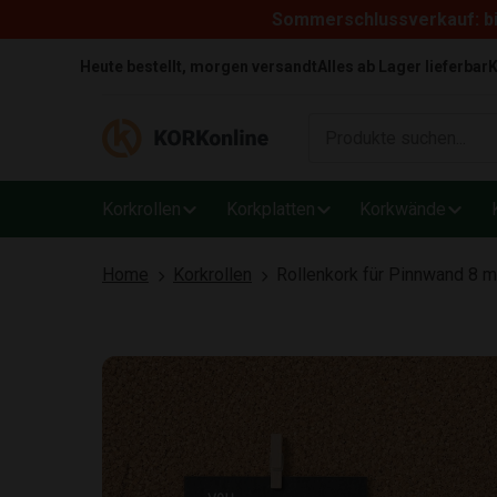
Sommerschlussverkauf: bi
Skip to content
Heute bestellt, morgen versandt
Alles ab Lager lieferbar
K
Korkrollen
Korkplatten
Korkwände
Home
Korkrollen
Rollenkork für Pinnwand 8 m