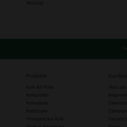
Nutzung!
Si
Produkte
Kundens
Kork auf Rolle
Über uns
Korkplatten
Allgemei
Korkwände
Datensch
Korkböden
Zahlung
Pinnwand aus Kork
Versand 
Mode & Einrichtung
Blogs