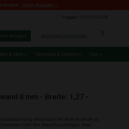
terboden |
Jetzt shoppen →
Fragen?
+31 593 565228
0
ter anfragen
Anmelden/registrieren
bby & Mehr
Verlegung & Zubehör
Sale
nwand 8 mm - Breite: 1,27 -
rittschalldämmung verwendet! Mit 8mm Rollkork ist
eißzwecken nicht Ihre Wand beschädigen. Eine