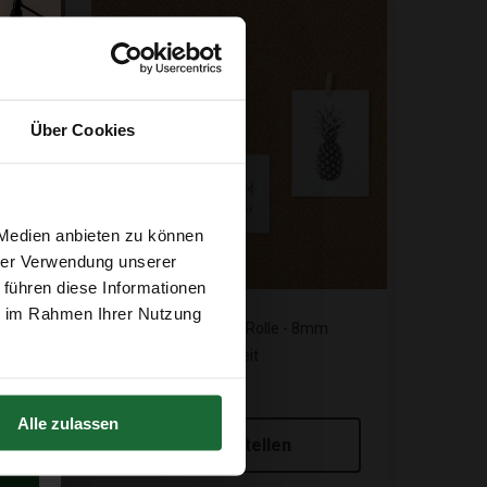
Über Cookies
 Medien anbieten zu können
hrer Verwendung unserer
 führen diese Informationen
ie im Rahmen Ihrer Nutzung
rke: 8
Pinnwandkork auf Rolle - 8mm
re -
Stärke - 150cm Breit
€32,95
Alle zulassen
Mitbestellen