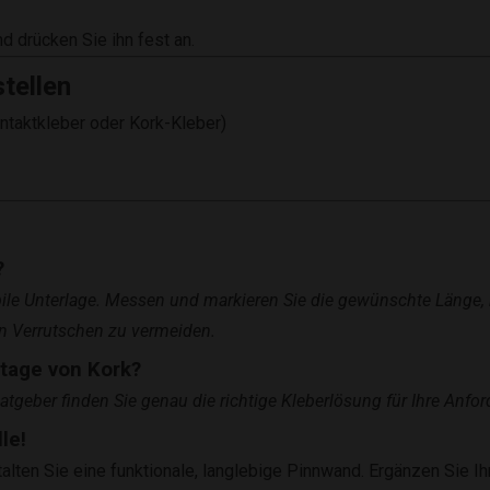
 drücken Sie ihn fest an.
tellen
ntaktkleber oder Kork-Kleber)
?
bile Unterlage. Messen und markieren Sie die gewünschte Länge, 
ein Verrutschen zu vermeiden.
ntage von Kork?
tgeber finden Sie genau die richtige Kleberlösung für Ihre Anfo
le!
lten Sie eine funktionale, langlebige Pinnwand. Ergänzen Sie Ihr