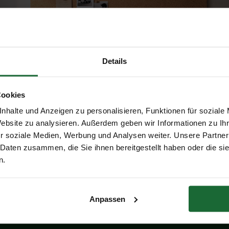
Details
Cookies
nhalte und Anzeigen zu personalisieren, Funktionen für soziale
Erhalte 5 € Rabatt
Website zu analysieren. Außerdem geben wir Informationen zu I
r soziale Medien, Werbung und Analysen weiter. Unsere Partner
 Daten zusammen, die Sie ihnen bereitgestellt haben oder die s
nkork für Pinnwand - Stärke: 8
Rollenkork für Pinnwand - Stä
E-Mail-Adresse
n.
Breite: 1 m - Meterware
mm - Breite: 1,27m - Meterwa
95
VORGEKLEBT
€399,95
Anpassen
Mitbestellen
Mitbestellen
Erhalte 5 € Rabatt