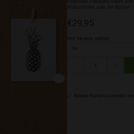
Korkrollen Pinnwand macht sich 
Wohnzimmer, oder der Küche!
€29,95
Ihre Variante wählen
−
+
Andere Kunden bewerten uns