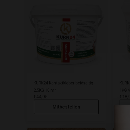
KURK24 Kontaktkleber beidseitig -
KURK2
2,5KG 10 m²
1KG 
€44,95
€18,
Mitbestellen