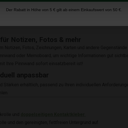
Der Rabatt in Höhe von 5 € gilt ab einem Einkaufswert von 50 €.
 für Notizen, Fotos & mehr
 um Notizen, Fotos, Zeichnungen, Karten und andere Gegenstände
innwand oder Memoboard, um wichtige Informationen gut sichtba
mit Ihre Pinnwand sofort einsatzbereit ist!
iduell anpassbar
 Stärken erhältlich, passend zu Ihren individuellen Anforderung
len.
rkrolle und
doppelseitigen Kontaktkleber
.
le und den gereinigten, fettfreien Untergrund auf.