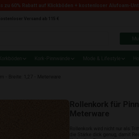
s zu 60% Rabatt auf Klickböden + kostenloser Alufoam-Un
ostenloser Versand ab 115 €
Mus
Korkböden
Kork-Pinnwände
Mode & Lifestyle
Ho
m - Breite: 1,27 - Meterware
Rollenkork für Pin
Meterware
Rollenkork wird nicht nur als T
die Stärke dick genug, damit R