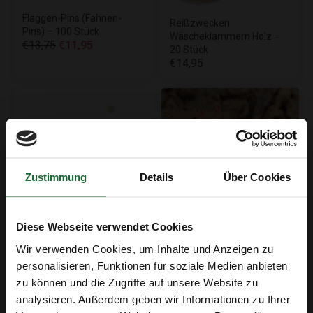
Flaggen-Pins (Fahnen-
Reißzwecken
Pins) – 100 Stück
Wäscheklammern Holz –
€13,75
€11,95
20 Stück
€14,95
Zustimmung
Details
Über Cookies
Diese Webseite verwendet Cookies
Runden Reißzwecke - Holz
Kartennadeln- Stecknadeln
Wir verwenden Cookies, um Inhalte und Anzeigen zu
- 60 Stück
- 100 Stück - ROT
personalisieren, Funktionen für soziale Medien anbieten
€9,95
€3,95
zu können und die Zugriffe auf unsere Website zu
analysieren. Außerdem geben wir Informationen zu Ihrer
Erhalte 5 € Rabatt