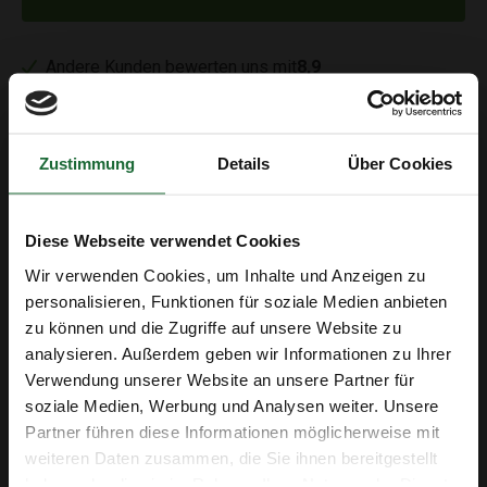
Andere Kunden bewerten uns mit
8,9
Ergänzende Produkte
Zustimmung
Details
Über Cookies
Sale
Diese Webseite verwendet Cookies
Wir verwenden Cookies, um Inhalte und Anzeigen zu
personalisieren, Funktionen für soziale Medien anbieten
zu können und die Zugriffe auf unsere Website zu
analysieren. Außerdem geben wir Informationen zu Ihrer
Erhalte 5 € Rabatt
Verwendung unserer Website an unsere Partner für
Flaggen-Pins (Fahnen-
Flaggen-Pins (Fahnen-
soziale Medien, Werbung und Analysen weiter. Unsere
Pins) – 100 Stück
Pins) – 30 Stück
E-Mail-Adresse
Partner führen diese Informationen möglicherweise mit
€13,75
€11,95
€4,95
weiteren Daten zusammen, die Sie ihnen bereitgestellt
haben oder die sie im Rahmen Ihrer Nutzung der Dienste