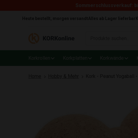
Sommerschlussverkauf: bi
Skip to content
Heute bestellt, morgen versandt
Alles ab Lager lieferbar
K
Korkrollen
Korkplatten
Korkwände
Home
Hobby & Mehr
Kork - Peanut Yogaball