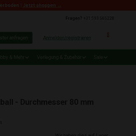
terboden |
Jetzt shoppen →
Fragen?
+31 593 565228
0
ter anfragen
Anmelden/registrieren
bby & Mehr
Verlegung & Zubehör
Sale
aball - Durchmesser 80 mm
t
Wir haben dies auf Lager