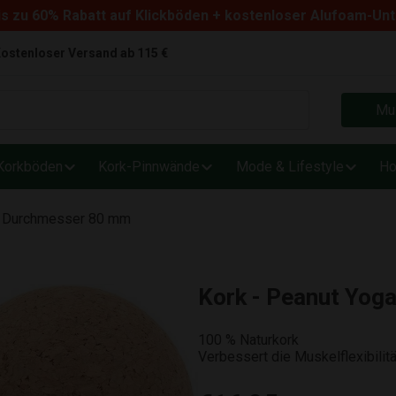
s zu 60% Rabatt auf Klickböden + kostenloser Alufoam-Un
ostenloser Versand ab 115 €
Mus
Korkböden
Kork-Pinnwände
Mode & Lifestyle
Ho
 - Durchmesser 80 mm
Kork - Peanut Yog
100 % Naturkork
Verbessert die Muskelflexibilitä