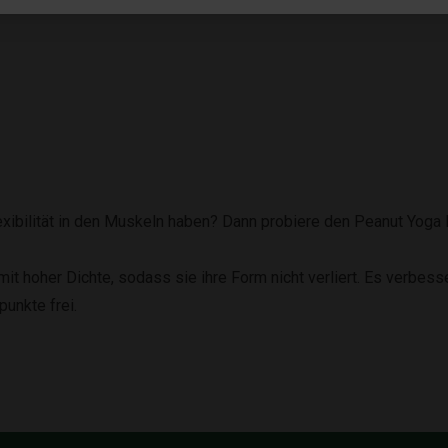
ilität in den Muskeln haben? Dann probiere den Peanut Yoga Bal
it hoher Dichte, sodass sie ihre Form nicht verliert. Es verbes
punkte frei.