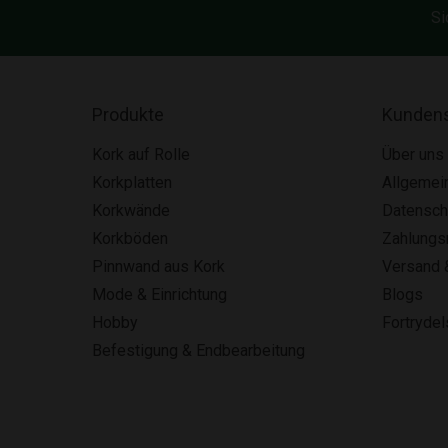
Si
Produkte
Kundens
Kork auf Rolle
Über uns
Korkplatten
Allgemei
Korkwände
Datensch
Korkböden
Zahlung
Pinnwand aus Kork
Versand 
Mode & Einrichtung
Blogs
Hobby
Fortryde
Befestigung & Endbearbeitung