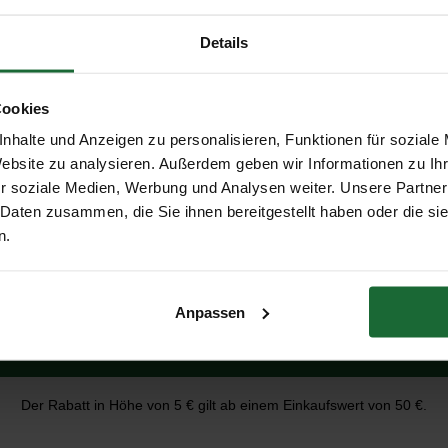
Details
Cookies
Mitbestellen
Mitbestellen
nhalte und Anzeigen zu personalisieren, Funktionen für soziale
Erhalte 5 € Rabatt
Website zu analysieren. Außerdem geben wir Informationen zu I
r soziale Medien, Werbung und Analysen weiter. Unsere Partner
 Daten zusammen, die Sie ihnen bereitgestellt haben oder die s
E-Mail-Adresse
n.
Anpassen
Erhalte 5 € Rabatt
Der Rabatt in Höhe von 5 € gilt ab einem Einkaufswert von 50 €.