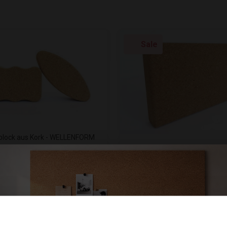
Sale
lock aus Kork - WELLENFORM
 x 150 x 75 mm
Yogablock aus Kork - 305 x 20
50
mm
€14,50
€12,95