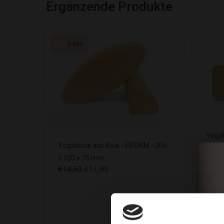
Ergänzende Produkte
Sale
Yogab
Yogablock aus Kork - EIFORM - 305
- 227
x 120 x 75 mm
€14,
€14,50
€11,95