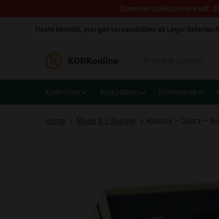
Sommerschlussverkauf: bi
Skip to content
Heute bestellt, morgen versandt
Alles ab Lager lieferbar
K
Korkrollen
Korkplatten
Korkwände
Home
Mode & Lifestyle
Korkuhr – Quarz – B