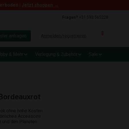
terboden |
Jetzt shoppen →
Fragen?
+31 593 565228
0
ter anfragen
Anmelden/registrieren
bby & Mehr
Verlegung & Zubehör
Sale
 Bordeauxrot
Look ohne hohe Kosten
sönliches Accessoire
ch und den Planeten