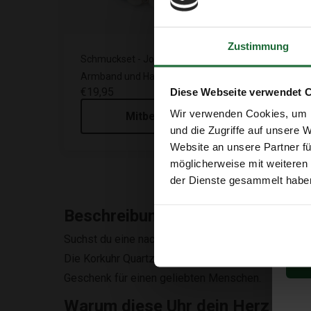
Zustimmung
Schmuckset - Joias do Azure -
Kork 
Armband und Halskette
€19,
€19,95
Diese Webseite verwendet 
Wir verwenden Cookies, um I
Mitbestellen
und die Zugriffe auf unsere 
Website an unsere Partner fü
möglicherweise mit weiteren
der Dienste gesammelt habe
Beschreibung
Suchst du eine nachhaltige und originelle Uhr?
Die Korkuhr Quartz Bordeauxrot vereint einen natür
Geschenk für einen geliebten Menschen.
Warum diese Uhr dein Herz erobe