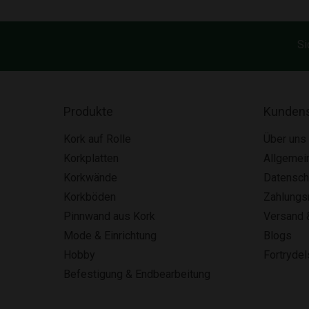
Si
Produkte
Kundens
Kork auf Rolle
Über uns
Korkplatten
Allgemei
Korkwände
Datensch
Korkböden
Zahlung
Pinnwand aus Kork
Versand 
Mode & Einrichtung
Blogs
Hobby
Fortryde
Befestigung & Endbearbeitung