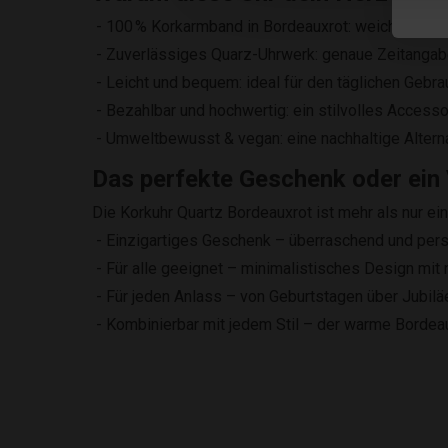
- 100 % Korkarmband in Bordeauxrot: weich, langlebi
- Zuverlässiges Quarz-Uhrwerk: genaue Zeitangabe
- Leicht und bequem: ideal für den täglichen Gebra
- Bezahlbar und hochwertig: ein stilvolles Accessoi
- Umweltbewusst & vegan: eine nachhaltige Alterna
Das perfekte Geschenk oder ein
Die Korkuhr Quartz Bordeauxrot ist mehr als nur ein
- Einzigartiges Geschenk – überraschend und pers
- Für alle geeignet – minimalistisches Design mit 
- Für jeden Anlass – von Geburtstagen über Jubilä
- Kombinierbar mit jedem Stil – der warme Bordeau