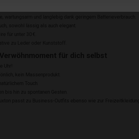
g, hautfreundlich und mit einzigartiger Struktur.
, wartungsarm und langlebig dank geringem Batterieverbrauch.
uch, sowohl lässig als auch elegant.
re für unter 30 €.
tive zu Leder oder Kunststoff.
 Verwöhnmoment für dich selbst
e Uhr!
önlich, kein Massenprodukt.
natürlichem Touch.
en bis hin zu spontanen Gesten.
xton passt zu Business-Outfits ebenso wie zur Freizeitkleidung