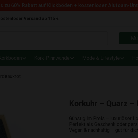
s zu 60% Rabatt auf Klickböden + kostenloser Alufoam-Un
ostenloser Versand ab 115 €
Mus
Korkböden
Kork-Pinnwände
Mode & Lifestyle
Ho
ordeauxrot
Korkuhr – Quarz –
Günstig im Preis – luxuriöser 
Perfekt als Geschenk oder per
Vegan & nachhaltig – gut für di