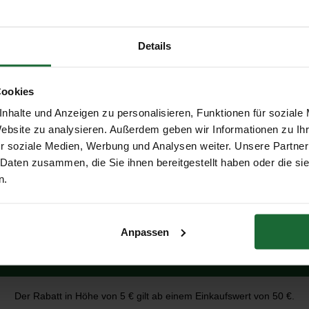
Details
Armbanduhr - Rot
50
Cookies
nhalte und Anzeigen zu personalisieren, Funktionen für soziale
Mitbestellen
Erhalte 5 € Rabatt
Website zu analysieren. Außerdem geben wir Informationen zu I
r soziale Medien, Werbung und Analysen weiter. Unsere Partner
 Daten zusammen, die Sie ihnen bereitgestellt haben oder die s
E-Mail-Adresse
n.
Anpassen
Erhalte 5 € Rabatt
lichen, trendigen Look mit präzisem Quarz-Uhrwerk – ein echter 
Der Rabatt in Höhe von 5 € gilt ab einem Einkaufswert von 50 €.
rn wird: