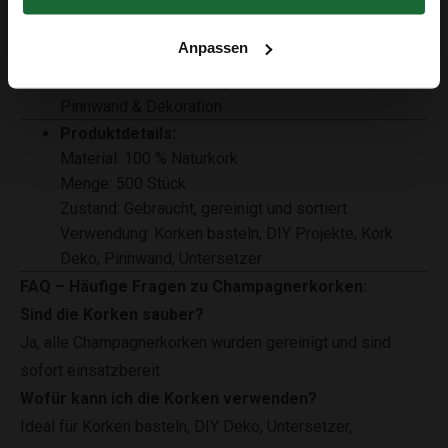
und einzigartig
Der Rabatt in Höhe von 5 € gilt ab einem Einkaufswert von 50 €.
✔ Einfach zu bearbeiten – schneiden, kleben &
Anpassen
bemalen möglich
✔ Ideal für kreative Projekte wie Untersetzer,
Pinnwand & Dekoration
Produktdetails:
Material: 100 % Naturkork
Menge: 500 Stück
Zustand: Gebraucht, gereinigt und sortiert
Verwendung: Korken basteln, DIY Projekte, Kork
Deko, Pinnwand, Untersetzer
FAQ – Häufige Fragen zu Champagnerkorken:
Sind die Korken sauber?
Ja, alle Champagnerkorken wurden gereinigt und sind
sofort einsatzbereit.
Wofür kann ich die Korken verwenden?
Ideal für Korken basteln, DIY Deko, Untersetzer,