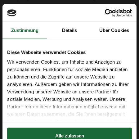
verwenden und individuelle Kork Deko gestalten möchten.
Die Champagnerkorken bestehen aus hochwertigem
Naturkork, sind gereinigt und sofort einsatzbereit. Ob für
Zustimmung
Details
Über Cookies
Korken basteln, Untersetzer, Pinnwände oder originelle
Geschenkideen – diese DIY Korken bieten zahlreiche
kreative Möglichkeiten.
Diese Webseite verwendet Cookies
Dank ihrer stabilen und robusten Struktur lassen sich die
Wir verwenden Cookies, um Inhalte und Anzeigen zu
Korken einfach schneiden, kleben oder bemalen. Ideal für
personalisieren, Funktionen für soziale Medien anbieten
Hobbybastler, Künstler und alle, die Upcycling und
zu können und die Zugriffe auf unsere Website zu
analysieren. Außerdem geben wir Informationen zu Ihrer
nachhaltige Deko lieben.
Erhalte 5 € Rabatt
Verwendung unserer Website an unsere Partner für
Vorteile der Champagnerkorken:
soziale Medien, Werbung und Analysen weiter. Unsere
✔ Nachhaltige Champagnerkorken aus Naturkork –
E-Mail-Adresse
Partner führen diese Informationen möglicherweise mit
recycelt & umweltfreundlich
weiteren Daten zusammen, die Sie ihnen bereitgestellt
✔ Vielseitige DIY Korken – perfekt für Basteln, Kork
haben oder die sie im Rahmen Ihrer Nutzung der Dienste
Deko & Upcycling
gesammelt haben.
Erhalte 5 € Rabatt
✔ Authentische Sektkorken – jede Einheit individuell
Alle zulassen