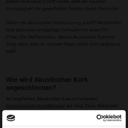
jedoch noch einen Schritt weiter, dank der weichen
Pressung und der gewaffelten Struktur dieser Korkrollen.
Neben der akustischen Verbesserung schafft Akustischer
Kork auch eine einzigartige Korkwand mit einem 3D-
Effekt. Die Waffelstruktur dieses Akustischer Korkens
sorgt dafür, dass er in einem Raum sicher nicht langweilig
wirkt!
Wie wird Akustischer Kork
angeschlossen?
Wir empfehlen, Akustischer Kork mit unserem
doppelseitigen Kontaktkleber
auf Holz, Stein, Beton und
Stuck zu befestigen. Wenn Sie den Korken auf einer
glatten Oberfläche (Glas, Metall, Kunststoff) montieren
möchten, empfehlen wir unseren
Kork Sprühkleber
!