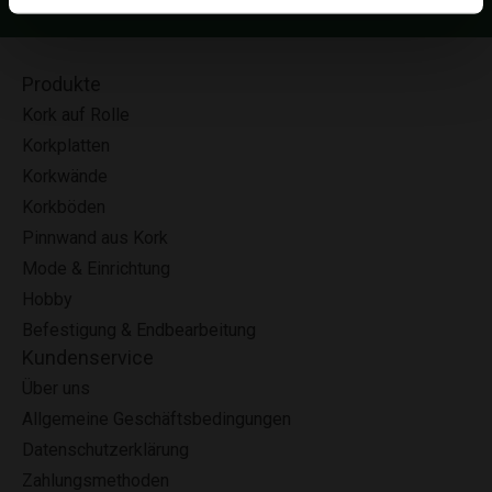
mit:
Produkte
Kork auf Rolle
Korkplatten
Korkwände
Korkböden
Pinnwand aus Kork
Mode & Einrichtung
Hobby
Befestigung & Endbearbeitung
Kundenservice
Über uns
Allgemeine Geschäftsbedingungen
Datenschutzerklärung
Zahlungsmethoden