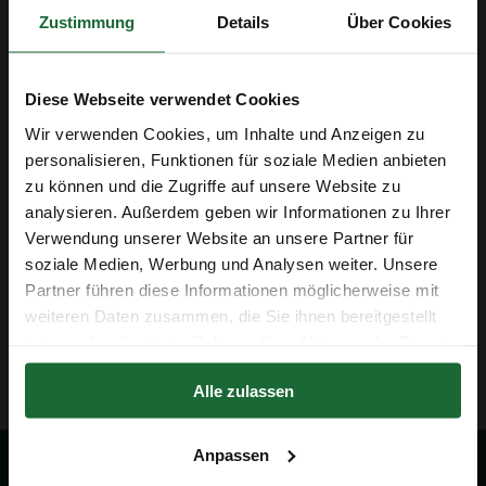
Zustimmung
Details
Über Cookies
Diese Webseite verwendet Cookies
Funktioniert Akustischer Kork
wirklich?
Wir verwenden Cookies, um Inhalte und Anzeigen zu
personalisieren, Funktionen für soziale Medien anbieten
Die Antwort auf diese Frage ist ein klares Ja! Akustischer
zu können und die Zugriffe auf unsere Website zu
Kork ist seit vielen Jahren auf dem Markt und hat sich in
analysieren. Außerdem geben wir Informationen zu Ihrer
Erhalte 5 € Rabatt
verschiedenen Projekten bewährt! Zum Beispiel in
Verwendung unserer Website an unsere Partner für
Bürogebäuden und im Gastgewerbe ist dieser Kork eine
soziale Medien, Werbung und Analysen weiter. Unsere
absolut wertvolle Ergänzung des Interieurs.
E-Mail-Adresse
Partner führen diese Informationen möglicherweise mit
weiteren Daten zusammen, die Sie ihnen bereitgestellt
haben oder die sie im Rahmen Ihrer Nutzung der Dienste
gesammelt haben.
Erhalte 5 € Rabatt
Alle zulassen
Der Rabatt in Höhe von 5 € gilt ab einem Einkaufswert von 50 €.
Anpassen
Sicher bezahlen