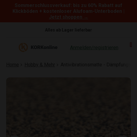
Sommerschlussverkauf: bis zu 60% Rabatt auf
Skip to content
Klickböden + kostenloser Alufoam-Unterboden |
Jetzt shoppen →
Alles ab Lager lieferbar
0
Anmelden/registrieren
Home
Hobby & Mehr
Antivibrationsmatte - Dämpfungsma