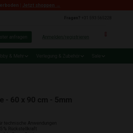
terboden |
Jetzt shoppen →
Fragen?
+31 593 565228
0
ter anfragen
Anmelden/registrieren
bby & Mehr
Verlegung & Zubehör
Sale
te - 60 x 90 cm - 5mm
 für technische Anwendungen
75 % Rückstellkraft