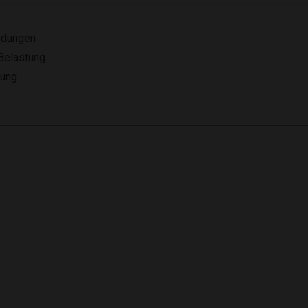
ndungen
 Belastung
nung