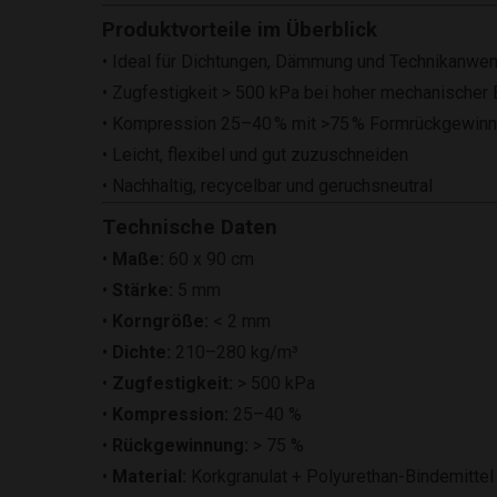
Produktvorteile im Überblick
• Ideal für Dichtungen, Dämmung und Technikanwe
• Zugfestigkeit > 500 kPa bei hoher mechanischer
• Kompression 25–40 % mit >75 % Formrückgewin
• Leicht, flexibel und gut zuzuschneiden
• Nachhaltig, recycelbar und geruchsneutral
Technische Daten
•
Maße:
60 x 90 cm
•
Stärke:
5 mm
•
Korngröße:
< 2 mm
•
Dichte:
210–280 kg/m³
•
Zugfestigkeit:
> 500 kPa
•
Kompression:
25–40 %
•
Rückgewinnung:
> 75 %
•
Material:
Korkgranulat + Polyurethan-Bindemittel