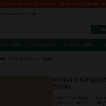
s zu 60% Rabatt auf Klickböden + kostenloser Alufoam-Un
ostenloser Versand ab 115 €
Mus
Korkböden
Kork-Pinnwände
Mode & Lifestyle
Ho
latte - 60 x 90 cm - 5mm Stärke
Industrie Korkplat
Stärke
• Hohe Druckfestigkeit – ideal
• Elastisch & formstabil – mit >