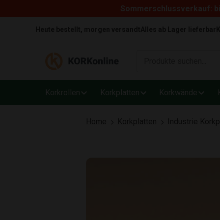
Sommerschlussverkauf: bi
Skip to content
Heute bestellt, morgen versandt
Alles ab Lager lieferbar
K
Korkrollen
Korkplatten
Korkwände
Home
Korkplatten
Industrie Korkp