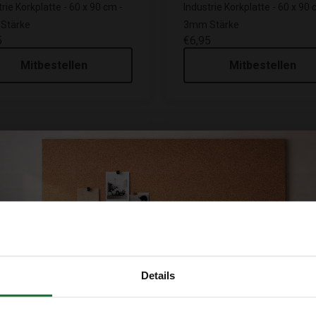
rie Korkplatte - 60 x 90 cm -
Industrie Korkplatte - 60 x 90 
Stärke
3mm Stärke
5
€6,95
Mitbestellen
Mitbestellen
Details