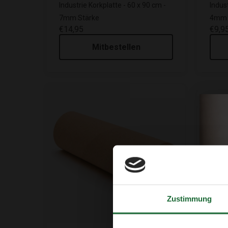
Industrie Korkplatte - 60 x 90 cm -
Indust
7mm Stärke
4mm 
€14,95
€9,9
Mitbestellen
Zustimmung