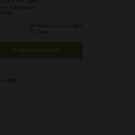
lexible 5 mm Stärke
inem Korkgranulat
celbar
Wir haben dies auf Lager
1-2 Tage
 mit
8,9