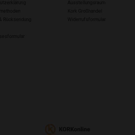
utzerklärung
Ausstellungsraum
smethoden
Kork Großhandel
& Rücksendung
Widerrufsformular
lsesformular