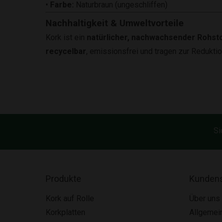
•
Farbe:
Naturbraun (ungeschliffen)
Nachhaltigkeit & Umweltvorteile
Kork ist ein
natürlicher, nachwachsender Rohst
recycelbar
, emissionsfrei und tragen zur Reduktio
Si
Produkte
Kundens
Kork auf Rolle
Über uns
Korkplatten
Allgemei