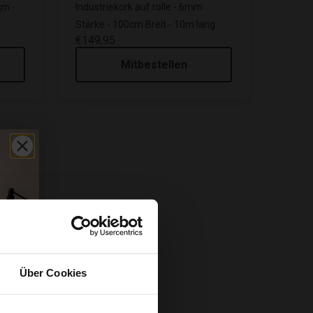
cm -
Industriekork auf rolle - 6mm
Stärke - 100cm Breit - 10m lang
€149,95
Mitbestellen
Über Cookies