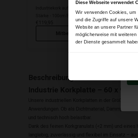
Diese Webseite verwendet 
Industriekork auf rolle - 5mm
Indus
Wir verwenden Cookies, um I
Stärke - 100cm Breit - 10m lang
Stärk
und die Zugriffe auf unsere 
€119,95
€69,
Website an unsere Partner fü
Mitbestellen
möglicherweise mit weiteren
der Dienste gesammelt habe
Beschreibung
Industrie Korkplatte – 60 x 90 
Unsere industriellen Korkplatten in der Größe
60 x
Anwendungen. Ob als Dichtmaterial, Dämmplatte od
und technisch hoch belastbar.
Dank des feinen Korkgranulats (<2 mm) und eines 
langlebig, zuverlässig und flexibel im Einsatz – au