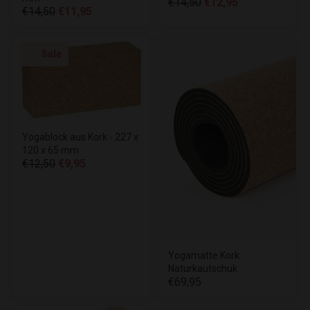
€14,50
€12,95
€14,50
€11,95
Sale
Yogablock aus Kork - 227 x
120 x 65 mm
€12,50
€9,95
Yogamatte Kork
Naturkautschuk
€69,95