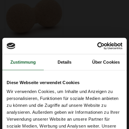
Kork - Peanut Yogaball -
Durchmesser 80 mm
€16,95
Zustimmung
Details
Über Cookies
Beschreibung
Diese Webseite verwendet Cookies
Yogablock aus Kork – Wellenform (227 x 150 x
75 mm)
Wir verwenden Cookies, um Inhalte und Anzeigen zu
personalisieren, Funktionen für soziale Medien anbieten
Der
Yogablock aus Kork
in
Wellenform
mit den Maßen
zu können und die Zugriffe auf unsere Website zu
227 x 150 x 75 mm
bietet eine ergonomische
analysieren. Außerdem geben wir Informationen zu Ihrer
Erhalte 5 € Rabatt
Unterstützung für Yoga- und Pilates-Übungen. Die
Verwendung unserer Website an unsere Partner für
geschwungene Wellenform passt sich perfekt den
soziale Medien, Werbung und Analysen weiter. Unsere