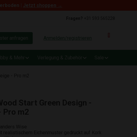
terboden |
Jetzt shoppen →
Fragen?
+31 593 565228
0
ter anfragen
Anmelden/registrieren
bby & Mehr
Verlegung & Zubehör
Sale
Beige - Pro m2
Wood Start Green Design -
- Pro m2
canders Wise
realistischem Eichenmuster gedruckt auf Kork