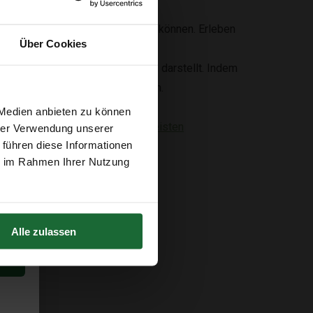
wunderschönen neuen Boden haben können. Erleben
Über Cookies
mlichen Laminat- oder PVC-Böden darstellt. Indem
ät oder Stil verzichten zu müssen.
 Medien anbieten zu können
 außerdem nicht,
passende Fußleisten
hrer Verwendung unserer
 führen diese Informationen
ie im Rahmen Ihrer Nutzung
Alle zulassen