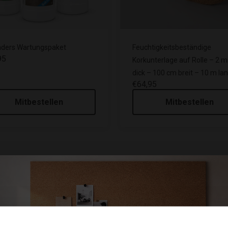
nders Wartungspaket
Feuchtigkeitsbeständige
95
Korkunterlage auf Rolle – 2 
dick – 100 cm breit – 10 m la
€64,95
Mitbestellen
Mitbestellen
liebten Holz-Look suchen, jedoch mit dem Komfort und der Langle
 einem äußerst realistischen Holzdruck aus der Kollektion Wood 
s gerecht zu werden, mit Garantie für akustischen und thermisc