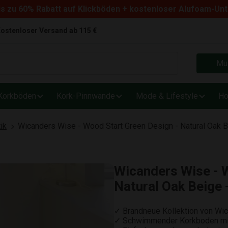
s zu 60% Rabatt auf Klickböden + kostenloser Alufoam-Un
ostenloser Versand ab 115 €
Mus
Korkböden
Kork-Pinnwände
Mode & Lifestyle
Ho
ik
Wicanders Wise - Wood Start Green Design - Natural Oak 
Wicanders Wise - 
Natural Oak Beige 
✓ Brandneue Kollektion von Wi
✓ Schwimmender Korkboden mit 