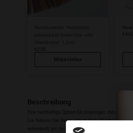
Abschlussleiste - Klebesockel
Wica
€44,
passend zum Boden Holz- oder
Steinstruktur - 1.2 m1
€2,95
Mitbestellen
Beschreibung
Eine nachhaltige Option für diejenigen, die den be
Die Natural Oak Beige ist ein Kork-Klickboden mit
entwickelt, um den Anforderungen jedes Lebensstil