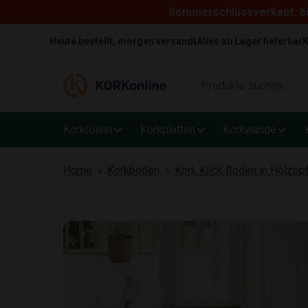
Sommerschlussverkauf: bi
Skip to content
Heute bestellt, morgen versandt
Alles ab Lager lieferbar
K
Korkrollen
Korkplatten
Korkwände
Home
Korkböden
Kork Klick Boden in Holzopt