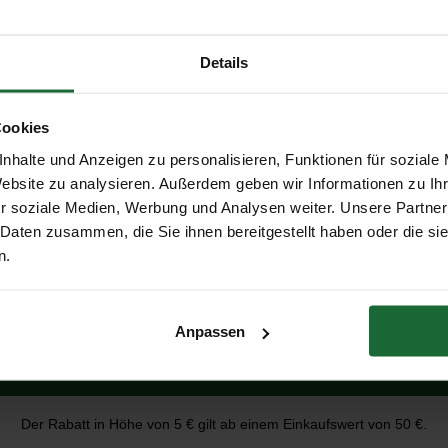
o dass keine Bäume gefällt werden.
en bereit zur Verlegung, so dass Sie schnell Freude an einem 
Details
Tatsache, dass er eine umweltfreundliche Alternative zu herköm
ie zu einem nachhaltigeren Lebensstil bei, ohne dabei auf Qualit
Cookies
nhalte und Anzeigen zu personalisieren, Funktionen für soziale
Erhalte 5 € Rabatt
estellen, empfehlen wir einen Verschnitt von 8%. Vergessen Sie
Website zu analysieren. Außerdem geben wir Informationen zu I
r soziale Medien, Werbung und Analysen weiter. Unsere Partner
endicke von den Wänden entfernt liegen sollte.
 Daten zusammen, die Sie ihnen bereitgestellt haben oder die s
E-Mail-Adresse
n.
Anpassen
Erhalte 5 € Rabatt
Der Rabatt in Höhe von 5 € gilt ab einem Einkaufswert von 50 €.