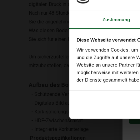
digitalen Druck in sehr hoher Auflösung erstellt, s
Nach nur 48 Stunden Akklimatisierung ist der Bod
Zustimmung
Sie die angenehme Wärme unter Ihren Füßen!
Was diesen Boden noch attraktiver macht, ist die 
Sie sich für einen Korkboden entscheiden, tragen S
Diese Webseite verwendet 
Wir verwenden Cookies, um I
Um sicherzustellen, dass Sie ausreichend Boden b
und die Zugriffe auf unsere 
Website an unsere Partner fü
mitzubestellen, da der Boden schließlich eine Bod
möglicherweise mit weiteren
der Dienste gesammelt habe
Aufbau des Bodens
- Schützende Verschleißschicht
- Digitales Bild auf Kork gedruckt
- Korkisolierungsschicht
- HDF-Zwischenschicht
- Integrierte Korkunterlage
Produktspezifikationen