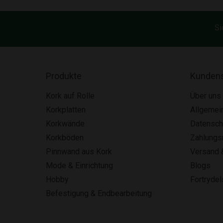
Si
Produkte
Kundens
Kork auf Rolle
Über uns
Korkplatten
Allgemei
Korkwände
Datensch
Korkböden
Zahlung
Pinnwand aus Kork
Versand 
Mode & Einrichtung
Blogs
Hobby
Fortryde
Befestigung & Endbearbeitung