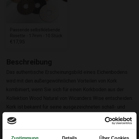
Passende selbstklebende
Rosette - 17mm - 10 Stück
€17,95
Beschreibung
Das authentische Erscheinungsbild eines Eichenbodens
wird mit den außergewöhnlichen Vorteilen von Kork
kombiniert, wenn Sie sich für einen Korkboden aus der
Kollektion Wood Natural von Wicanders Wise entscheiden.
Kork ist bekannt für seine ausgezeichneten schall- und
wärmeisolierenden Eigenschaften, wodurch Ihr Zuhause
das ganze Jahr über ruhiger und komfortabler ist. Der
Kork-Klickboden Panama Oak strahlt Wärme aus und hat
Zustimmung
Details
Über Cookies