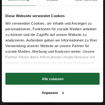
ein sehr realistisches Eichenmuster.
Nach nur 48 Stunden Akklimatisierung ist der Boden bereit
zur Verlegung, sodass Sie schnell Freude an Ihrem
Diese Webseite verwendet Cookies
wunderschönen neuen Boden haben können. Erleben Sie
Wir verwenden Cookies, um Inhalte und Anzeigen zu
die angenehme Wärme unter Ihren Füßen!
personalisieren, Funktionen für soziale Medien anbieten
zu können und die Zugriffe auf unsere Website zu
Um sicherzustellen, dass Sie ausreichend Boden
analysieren. Außerdem geben wir Informationen zu Ihrer
bestellen, empfehlen wir einen Verschnitt von 8%.
Erhalte 5 € Rabatt
Verwendung unserer Website an unsere Partner für
Vergessen Sie auch nicht, passende
Sockelleisten
soziale Medien, Werbung und Analysen weiter. Unsere
mitzubestellen, damit der Boden eine Wandstärke von den
E-Mail-Adresse
Partner führen diese Informationen möglicherweise mit
Wänden freiliegen kann.
weiteren Daten zusammen, die Sie ihnen bereitgestellt
haben oder die sie im Rahmen Ihrer Nutzung der Dienste
Aufbau des Bodens
gesammelt haben.
Erhalte 5 € Rabatt
- Hochwertige Schutzlackschicht mit Relief im Register
Alle zulassen
HRT
Der Rabatt in Höhe von 5 € gilt ab einem Einkaufswert von 50 €.
- Digitales Bild auf Kork gedruckt
Anpassen
- Korkisolierungsschicht
- Kern aus natürlichen Fasern