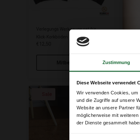
Verlegungs Werkzeuge set für
Wica
€44,
Klick-Korkböden
€12,50
Zustimmung
Mitbestellen
Diese Webseite verwendet 
Wir verwenden Cookies, um I
Sale
Sa
und die Zugriffe auf unsere 
Website an unsere Partner fü
möglicherweise mit weiteren
der Dienste gesammelt habe