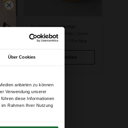
Feuchtigkeitsbeständige
Korkunterlage auf Rolle – 2 mm
dick – 100 cm breit – 10 m lang
€64,95
Über Cookies
Mitbestellen
 Medien anbieten zu können
hrer Verwendung unserer
 führen diese Informationen
ie im Rahmen Ihrer Nutzung