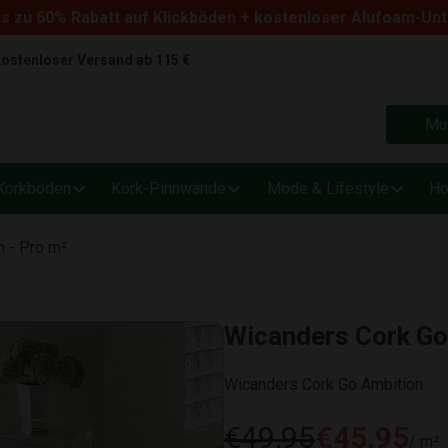
s zu 60% Rabatt auf Klickböden + kostenloser Alufoam-Un
ostenloser Versand ab 115 €
Mus
Korkböden
Kork-Pinnwände
Mode & Lifestyle
Ho
 - Pro m²
Wicanders Cork Go
Wicanders Cork Go Ambition
€49,95
€45,95
/ m²