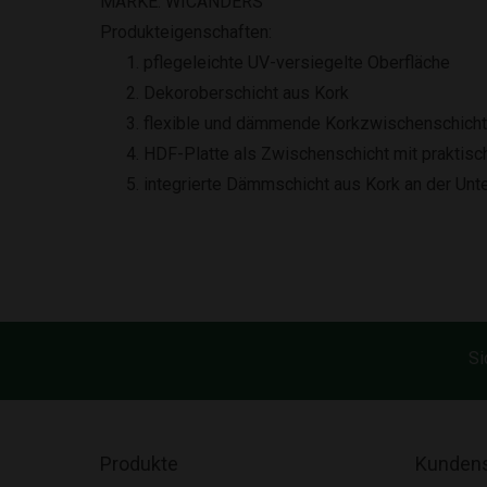
MARKE: WICANDERS
Produkteigenschaften:
pflegeleichte UV-versiegelte Oberfläche
Dekoroberschicht aus Kork
flexible und dämmende Korkzwischenschicht
HDF-Platte als Zwischenschicht mit prakti
integrierte Dämmschicht aus Kork an der Unt
Si
Produkte
Kundens