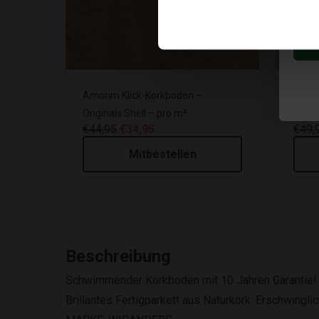
Amorim Klick-Korkboden –
Amori
Originals Shell – pro m²
Cham
€44,95
€34,95
€49,
Mitbestellen
Beschreibung
Schwimmender Korkboden mit 10 Jahren Garantie!
Brillantes Fertigparkett aus Naturkork. Erschwingl