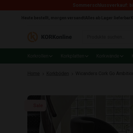
Sommerschlussverkauf: bi
Skip to content
Heute bestellt, morgen versandt
Alles ab Lager lieferbar
K
Korkrollen
Korkplatten
Korkwände
Home
Korkböden
Wicanders Cork Go Ambition
Sale