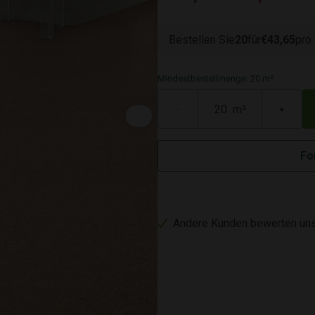
Bestellen Sie
20
für
€43,65
pro
Mindestbestellmenge: 20 m²
m²
−
+
Fo
Andere Kunden bewerten uns