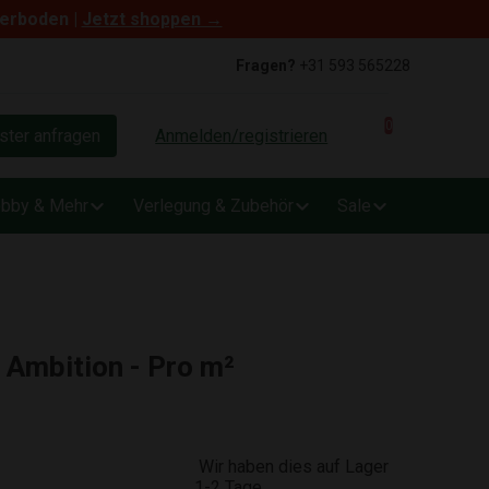
terboden |
Jetzt shoppen →
Fragen?
+31 593 565228
0
ter anfragen
Anmelden/registrieren
bby & Mehr
Verlegung & Zubehör
Sale
 Ambition - Pro m²
Wir haben dies auf Lager
1-2 Tage