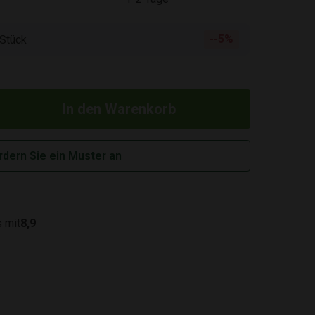
-5%
 Stück
rdern Sie ein Muster an
 mit
8,9