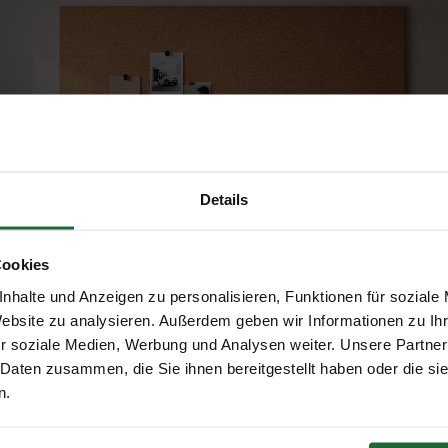
nders Wartungspaket
ClimaCork Klick Korkboden -
95
CASCAIS - pro m2
€48,95
€38,95
Details
Mitbestellen
Mitbestellen
Cookies
nhalte und Anzeigen zu personalisieren, Funktionen für soziale
le
Erhalte 5 € Rabatt
Website zu analysieren. Außerdem geben wir Informationen zu I
r soziale Medien, Werbung und Analysen weiter. Unsere Partner
 Daten zusammen, die Sie ihnen bereitgestellt haben oder die s
E-Mail-Adresse
n.