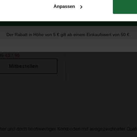
Anpassen
Erhalte 5 € Rabatt
Der Rabatt in Höhe von 5 € gilt ab einem Einkaufswert von 50 €.
m Klick-Korkboden – Linen
pagne– pro m2
95
€37,95
Mitbestellen
icher und doch hochwertiger Korkboden mit ausgezeichneter Quali