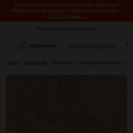
Sommerschlussverkauf: bis zu 60% Rabatt auf
Skip to content
Klickböden + kostenloser Alufoam-Unterboden |
Jetzt shoppen →
Kostenloser Versand ab 115 €
0
Anmelden/registrieren
Home
Korkwände
Wandkork – Champagner unbehandelt –