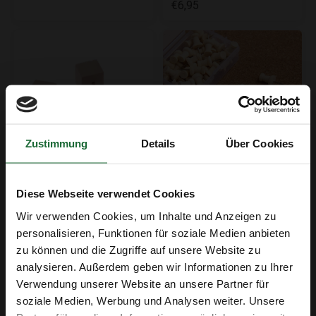
€6,95
Zustimmung
Details
Über Cookies
Quadrat Reißzwecken aus
Reißzwecken aus Holz –
Diese Webseite verwendet Cookies
Holz – 30 Stück
40 Stück - Natur
€6,95
€6,95
Wir verwenden Cookies, um Inhalte und Anzeigen zu
personalisieren, Funktionen für soziale Medien anbieten
zu können und die Zugriffe auf unsere Website zu
analysieren. Außerdem geben wir Informationen zu Ihrer
Erhalte 5 € Rabatt
Verwendung unserer Website an unsere Partner für
soziale Medien, Werbung und Analysen weiter. Unsere
E-Mail-Adresse