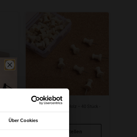
lz –
Reißzwecken aus Holz – 40 Stück -
Natur
Über Cookies
€6,95
Mitbestellen