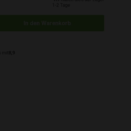
1-2 Tage
 mit
8,9