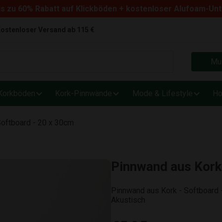
s zu 60% Rabatt auf Klickböden + kostenloser Alufoam-Un
ostenloser Versand ab 115 €
Mus
Korkböden
Kork-Pinnwände
Mode & Lifestyle
Ho
Softboard - 20 x 30cm
Pinnwand aus Kork 
Pinnwand aus Kork - Softboard 
Akustisch