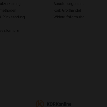
utzerklärung
Ausstellungsraum
smethoden
Kork Großhandel
& Rücksendung
Widerrufsformular
lsesformular