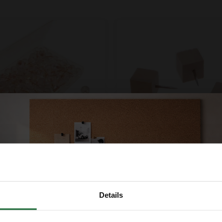
wecken Rosé Gold – 100
Quadrat Reißzwecken aus Ho
30 Stück
Details
5
€6,95
Mitbestellen
Mitbestellen