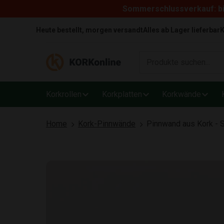
Sommerschlussverkauf: bi
Skip to content
Heute bestellt, morgen versandt
Alles ab Lager lieferbar
K
Korkrollen
Korkplatten
Korkwände
Home
Kork-Pinnwände
Pinnwand aus Kork - 