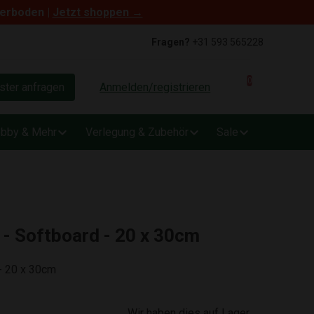
terboden |
Jetzt shoppen →
Fragen?
+31 593 565228
0
ter anfragen
Anmelden/registrieren
bby & Mehr
Verlegung & Zubehör
Sale
- Softboard - 20 x 30cm
- 20 x 30cm
Wir haben dies auf Lager