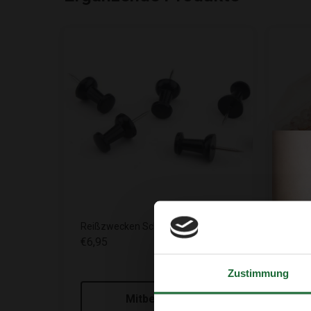
Reißzwecken Schwarz – 50 Stück
€6,95
Reißz
Stück
Zustimmung
€6,9
Mitbestellen