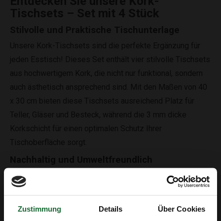
Entdecken Sie unsere Kork-
Tischsets – Set mit 4 Stück
Stilvolle und Praktische Tischunterlage
Unsere Kork-Tischsets sind die perfekte Ergänzung für
jeden Esstisch! Dieses Set enthält vier stilvolle Tischsets
aus hochwertigem Kork, die nicht nur funktional, sondern
auch ästhetisch ansprechend sind. Mit den Maßen von 40
x 30 cm bieten diese Tischsets ausreichend Platz für
Teller, Gläser und Besteck, während die 3 mm dicke
Korkschicht für einen optimalen Schutz Ihrer
Tischoberfläche sorgt.
Nachhaltig und Umweltfreundlich
Kork ist ein umweltfreundliches Material, das aus der
Rinde der Korkeiche gewonnen wird. Unsere Kork-
Tischsets sind nicht nur schön, sondern auch nachhaltig
Zustimmung
Details
Über Cookies
und biologisch abbaubar. Sie tragen zu einem