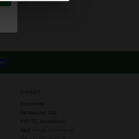
Contact
KorkOnline
De Noesten 40A
9431TC, Westerbork
Mail:
info@korkonline.de
Tel:
+31 593 565228