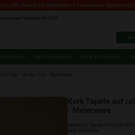
s zu 60% Rabatt auf Klickböden + kostenloser Alufoam-Un
ostenloser Versand ab 115 €
Mus
Korkböden
Kork-Pinnwände
Mode & Lifestyle
Ho
rlich Fein '' Breite: 1 m - Meterware
Kork Tapete auf roll
- Meterware
Naturkork Tapete Natürlich Fein
Sehr Dekorativ