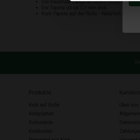
Die maximale Länge an einem Stück beträgt 
Die Tapete ist ca. 0,3 mm dick.
Kork-Tapete auf der Rolle - Natürlich Fein ist 
Si
Produkte
Kundens
Kork auf Rolle
Über uns
Korkplatten
Allgemei
Korkwände
Datensch
Korkböden
Zahlung
Pinnwand aus Kork
Versand 