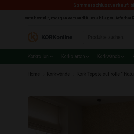
Sommerschlussverkauf: bi
Skip to content
Heute bestellt, morgen versandt
Alles ab Lager lieferbar
K
Korkrollen
Korkplatten
Korkwände
Home
Korkwände
Kork Tapete auf rolle '' Natü