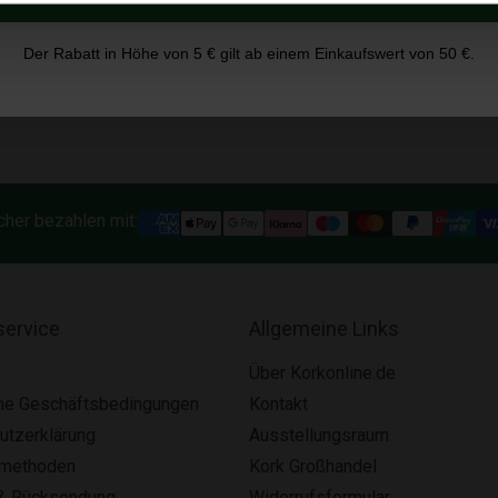
50 Meter.
1 Meter breit.
Der Rabatt in Höhe von 5 € gilt ab einem Einkaufswert von 50 €.
cher bezahlen mit:
ervice
Allgemeine Links
Über Korkonline.de
ne Geschäftsbedingungen
Kontakt
utzerklärung
Ausstellungsraum
smethoden
Kork Großhandel
& Rücksendung
Widerrufsformular