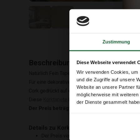
Zustimmung
Beschreibung
Diese Webseite verwendet 
Wir verwenden Cookies, um I
Natürlich Fein Tapete mit echtem Kork
und die Zugriffe auf unsere 
Für eine dekorative
Korkwand
!
Website an unsere Partner fü
Cork gedrückt auf einen Tapetenrücken
möglicherweise mit weiteren
Diese
Korktapete
kann mit Tapetenkleber geklebt 
der Dienste gesammelt habe
Der Preis beträgt pro Laufmeter 100 cm. breit.
Details zu Kork-Tapete auf einer Rolle - 
Der Preis versteht sich pro laufenden Meter.