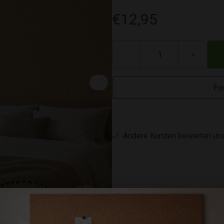
€12,95
−
+
Fo
Andere Kunden bewerten uns