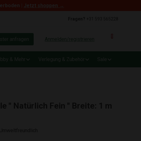
terboden |
Jetzt shoppen →
Fragen?
+31 593 565228
0
ter anfragen
Anmelden/registrieren
bby & Mehr
Verlegung & Zubehör
Sale
e '' Natürlich Fein '' Breite: 1 m
 Umweltfreundlich