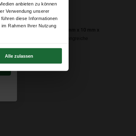
 Medien anbieten zu können
hrer Verwendung unserer
 führen diese Informationen
ie im Rahmen Ihrer Nutzung
nd Holzböden. Mit den Maßen
10 mm x 10 mm x
 Stück
enthalten – ideal für umfangreiche
Alle zulassen