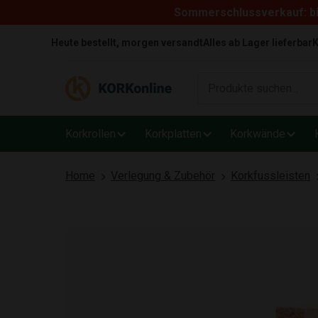
Sommerschlussverkauf: bi
Skip to content
Heute bestellt, morgen versandt
Alles ab Lager lieferbar
K
Korkrollen
Korkplatten
Korkwände
Home
Verlegung & Zubehör
Korkfussleisten