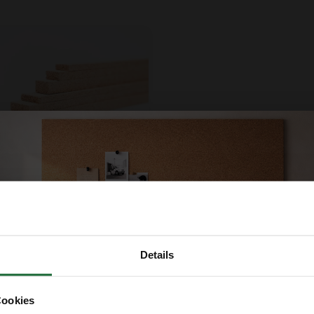
Dehnungsstreifen
x900mm - 24 Stück
95
Mitbestellen
Details
Cookies