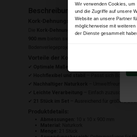
Wir verwenden Cookies, um I
Beschreibung
und die Zugriffe auf unsere 
Website an unsere Partner fü
Kork-Dehnungsstreifen 10x10x900 mm – 
möglicherweise mit weiteren
Die
Kork-Dehnungsstreifen 10x10x900 mm
sind
der Dienste gesammelt habe
900 mm
bieten sie eine optimale Anpassung an B
Bodenverlegeprojekte.
Vorteile der Kork-Dehnungsstreifen:
✔
Optimale Maße:
10x10x900 mm für präzise De
✔
Hochflexibel und stabil
– Passt sich Bodenbew
✔
Nachhaltiger Naturkork
– Umweltfreundlich und
✔
Leichte Verarbeitung
– Einfach zuzuschneiden
✔
21 Stück im Set
– Ausreichend für größere Bod
Produktdetails:
Abmessungen:
10 x 10 x 900 mm
Material:
Naturkork
Menge:
21 Stück
Anwendungsbereich:
Dehnungsfugen für Pa