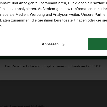
nhalte und Anzeigen zu personalisieren, Funktionen für soziale
Erhalte 5 € Rabatt
Website zu analysieren. Außerdem geben wir Informationen zu I
r soziale Medien, Werbung und Analysen weiter. Unsere Partner
21 Stück für stabile Bodenfugen
 Daten zusammen, die Sie ihnen bereitgestellt haben oder die s
 die perfekte Wahl für Dehnungsfugen bei Parkett-, Laminat- u
E-Mail-Adresse
n.
odenbewegungen und verhindern Spannungsrisse. Im Set sind
21
Anpassen
hnungsfugen.
Erhalte 5 € Rabatt
egungen an.
 langlebig.
Der Rabatt in Höhe von 5 € gilt ab einem Einkaufswert von 50 €.
 und zu montieren.
enflächen.
rkett, Laminat und Holzböden