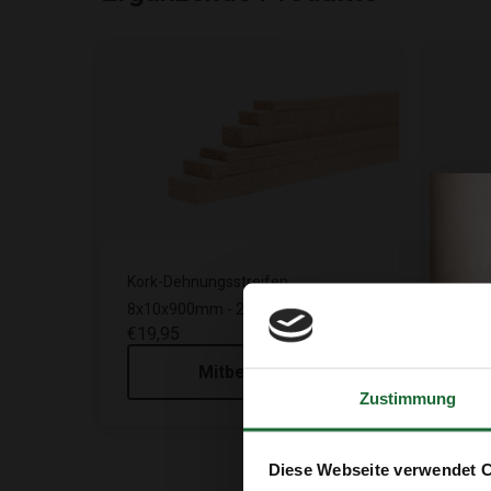
Kork-Dehnungsstreifen
Kork-
8x10x900mm - 21 Stück
8x20
€19,95
€21,
Mitbestellen
Zustimmung
Diese Webseite verwendet 