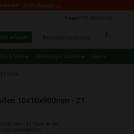
terboden |
Jetzt shoppen →
Fragen?
+31 593 565228
0
ter anfragen
Anmelden/registrieren
bby & Mehr
Verlegung & Zubehör
Sale
21 Stück
eifen 10x10x900mm - 21
0x900 mm – 21 Stück im Set
tt- und Laminatböden