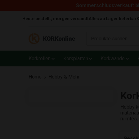
Sommerschlussverkauf: bi
Skip to content
Heute bestellt, morgen versandt
Alles ab Lager lieferbar
K
Korkrollen
Korkplatten
Korkwände
Home
Hobby & Mehr
Kor
Hobby ku
materiaa
ruimtes.
Gesch