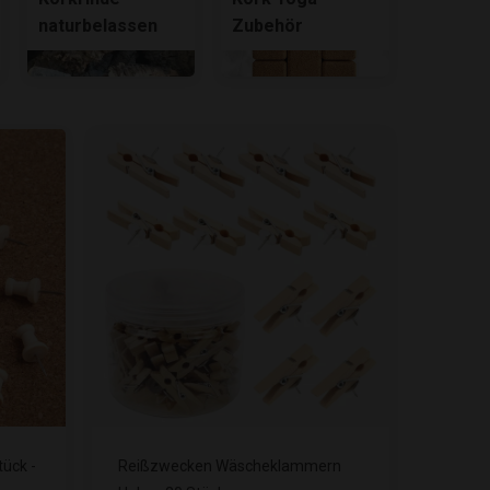
naturbelassen
Zubehör
ück -
Reißzwecken Wäscheklammern