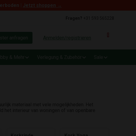
terboden |
Jetzt shoppen →
Fragen?
+31 593 565228
0
ter anfragen
Anmelden/registrieren
bby & Mehr
Verlegung & Zubehör
Sale
uurlijk materiaal met vele mogelijkheden. Het
d het interieur van woningen of van openbare
Korkrinde
Kork Yoga