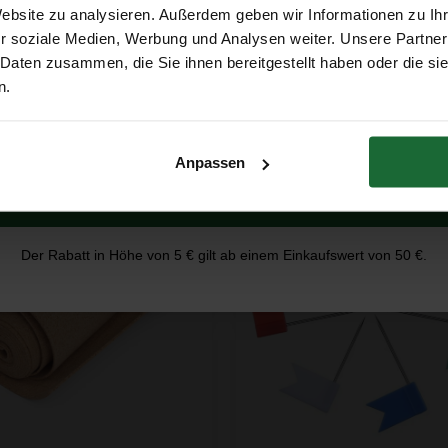
Erhalte 5 € Rabatt
Website zu analysieren. Außerdem geben wir Informationen zu I
en-Pins (Fahnen-Pins) – 100
Reißzwecke - farbig - 40 Stüc
r soziale Medien, Werbung und Analysen weiter. Unsere Partner
€11,49
€7,99
 Daten zusammen, die Sie ihnen bereitgestellt haben oder die s
75
€11,95
E-Mail-Adresse
n.
Produkt ansehen
Produkt ansehen
Anpassen
Erhalte 5 € Rabatt
le
Der Rabatt in Höhe von 5 € gilt ab einem Einkaufswert von 50 €.