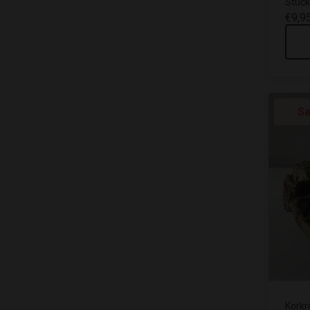
Stück
€9,9
Sa
Korkr