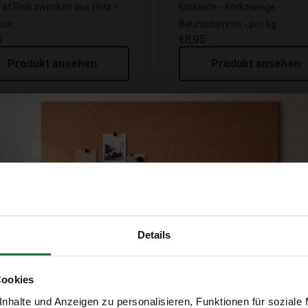
at Reißzwecken aus Holz –
Korkaste - Korkzweige -
ück
Baumstamme - pro kg.
5
€8,95
Produkt ansehen
Produkt ansehen
le
Sale
Details
Cookies
nhalte und Anzeigen zu personalisieren, Funktionen für soziale