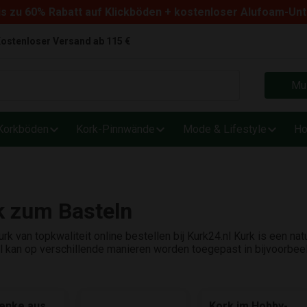
s zu 60% Rabatt auf Klickböden + kostenloser Alufoam-Un
ostenloser Versand ab 115 €
Mus
Korkböden
Kork-Pinnwände
Mode & Lifestyle
Ho
k zum Basteln
rk van topkwaliteit online bestellen bij Kurk24.nl Kurk is een nat
l kan op verschillende manieren worden toegepast in bijvoorbeel
enke aus
Kork im Hobby-