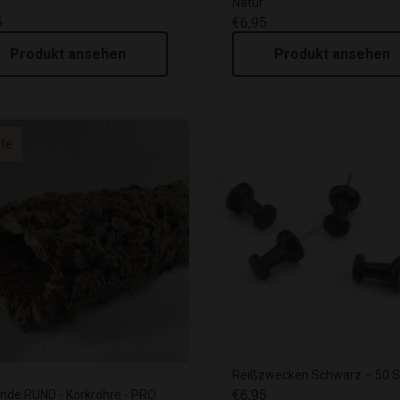
Natur
5
€6,95
Produkt ansehen
Produkt ansehen
le
Reißzwecken Schwarz – 50 S
€6,95
inde RUND - Korkröhre - PRO