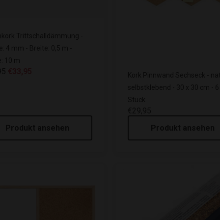
nkork Trittschalldämmung -
e: 4 mm - Breite: 0,5 m -
: 10 m
95
€33,95
Kork Pinnwand Sechseck - nat
selbstklebend - 30 x 30 cm - 6
Stück
€29,95
Produkt ansehen
Produkt ansehen