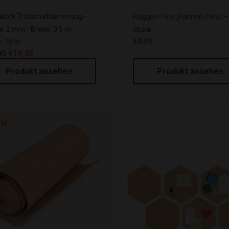
nkork Trittschalldämmung -
Flaggen-Pins (Fahnen-Pins) –
e: 2 mm - Breite: 0,5 m -
Stück
€4,95
: 10 m
95
€19,95
Produkt ansehen
Produkt ansehen
le