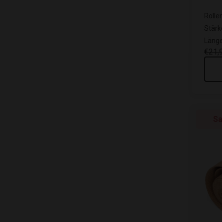
Rolle
Stärk
Länge
€21,
Sa