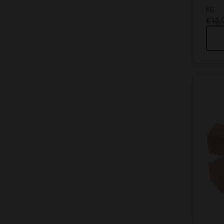
KG
€15,