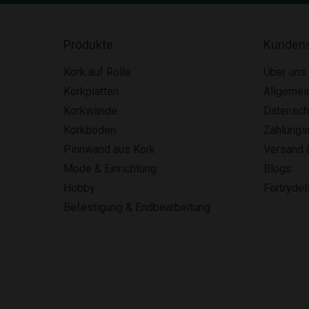
Produkte
Kundens
Kork auf Rolle
Über uns
Korkplatten
Allgemei
Korkwände
Datensch
Korkböden
Zahlung
Pinnwand aus Kork
Versand 
Mode & Einrichtung
Blogs
Hobby
Fortryde
Befestigung & Endbearbeitung