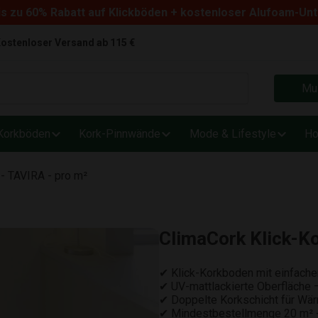
s zu 60% Rabatt auf Klickböden + kostenloser Alufoam-Un
ostenloser Versand ab 115 €
Mus
Korkböden
Kork-Pinnwände
Mode & Lifestyle
Ho
- TAVIRA - pro m²
ClimaCork Klick-Ko
✔ Klick-Korkboden mit einfach
✔ UV-mattlackierte Oberfläche –
✔ Doppelte Korkschicht für Wä
✔ Mindestbestellmenge 20 m² -