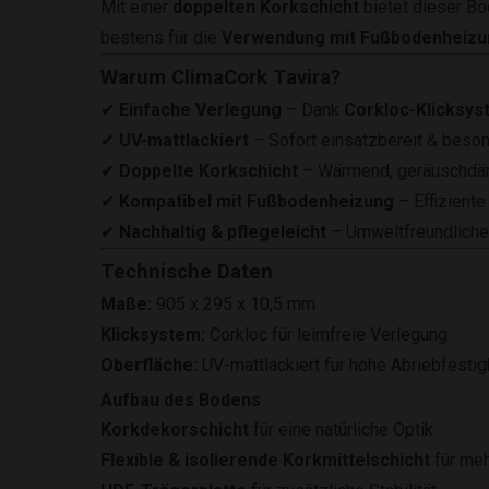
Mit einer
doppelten Korkschicht
bietet dieser B
bestens für die
Verwendung mit Fußbodenheizu
Warum ClimaCork Tavira?
✔
Einfache Verlegung
– Dank
Corkloc-Klicksy
✔
UV-mattlackiert
– Sofort einsatzbereit & beson
✔
Doppelte Korkschicht
– Wärmend, geräuschdä
✔
Kompatibel mit Fußbodenheizung
– Effizient
✔
Nachhaltig & pflegeleicht
– Umweltfreundliche
Technische Daten
Maße:
905 x 295 x 10,5 mm
Klicksystem:
Corkloc für leimfreie Verlegung
Oberfläche:
UV-mattlackiert für hohe Abriebfestig
Aufbau des Bodens
Korkdekorschicht
für eine natürliche Optik
Flexible & isolierende Korkmittelschicht
für meh