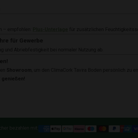
g
n – empfohlen:
Plus-Unterlage
für zusätzlichen Feuchtigkeitss
hre für Gewerbe
ng und Abriebfestigkeit bei normaler Nutzung ab.
en!
ren
Showroom
, um den ClimaCork Tavira Boden persönlich zu e
t genießen!
cher bezahlen mit: