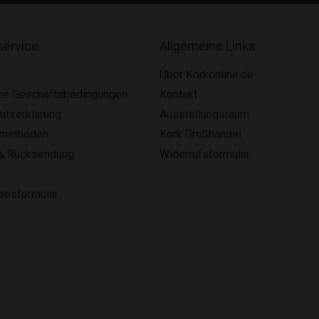
ervice
Allgemeine Links
Über Korkonline.de
ne Geschäftsbedingungen
Kontakt
utzerklärung
Ausstellungsraum
smethoden
Kork Großhandel
& Rücksendung
Widerrufsformular
lsesformular