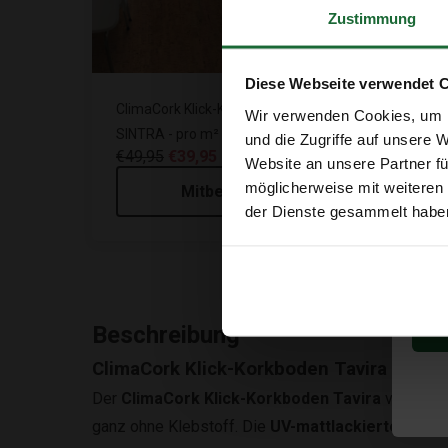
Zustimmung
Diese Webseite verwendet 
ClimaCork Klick-Korkboden -
Clima
Wir verwenden Cookies, um I
SINTRA - pro m²
CASCA
und die Zugriffe auf unsere 
€49,95
€39,95
€48,
Website an unsere Partner fü
möglicherweise mit weiteren
Mitbestellen
der Dienste gesammelt habe
Beschreibung
ClimaCork Klick-Korkboden Tavira – Nach
Der
ClimaCork Klick-Korkboden Tavira
vereint K
ganz ohne Klebstoff. Die
UV-mattlackierte Oberf