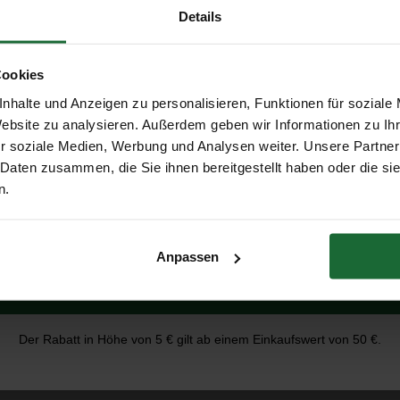
Details
Cookies
Cork Klick Korkboden -
Plus - Unterlage auf Rolle –
nhalte und Anzeigen zu personalisieren, Funktionen für soziale
Erhalte 5 € Rabatt
IS - pro m2
Feuchtigkeitsbeständig – 10 
Website zu analysieren. Außerdem geben wir Informationen zu I
95
€38,95
€49,50
r soziale Medien, Werbung und Analysen weiter. Unsere Partner
 Daten zusammen, die Sie ihnen bereitgestellt haben oder die s
Mitbestellen
Mitbestellen
E-Mail-Adresse
n.
Anpassen
Erhalte 5 € Rabatt
haltig, warm & einfach zu verlegen
Der Rabatt in Höhe von 5 € gilt ab einem Einkaufswert von 50 €.
omfort, Langlebigkeit und eine natürliche Optik. Dank des
Corkl
läche
sorgt für hohe Abriebfestigkeit und macht den Boden sofor