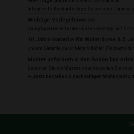
HDF-Trägerplatte
für zusätzliche Stabilität
Integrierte Korkunterlage
für bessere Dämmun
Wichtige Verlegehinweise
Dampfsperre erforderlich
bei Montage auf Beto
10 Jahre Garantie für Wohnräume & 5 Ja
Unsere Garantie deckt Materialfehler, Fleckenbildu
Muster anfordern & den Boden live erleb
Bestellen Sie ein
Muster
oder besuchen Sie unse
➡
Jetzt bestellen & nachhaltigen Wohnkomfor
Si