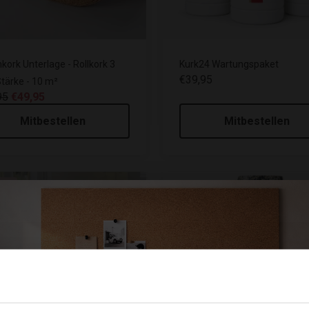
nkork Unterlage - Rollkork 3
Kurk24 Wartungspaket
€39,95
ärke - 10 m²
95
€49,95
Mitbestellen
Mitbestellen
le