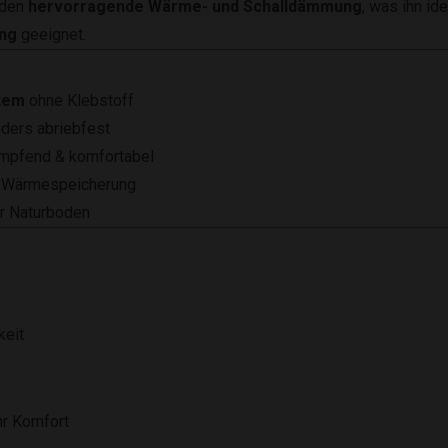
oden
hervorragende Wärme- und Schalldämmung
, was ihn id
ng
geeignet.
stem
ohne Klebstoff
ders abriebfest
mpfend & komfortabel
e Wärmespeicherung
r Naturboden
keit
r Komfort