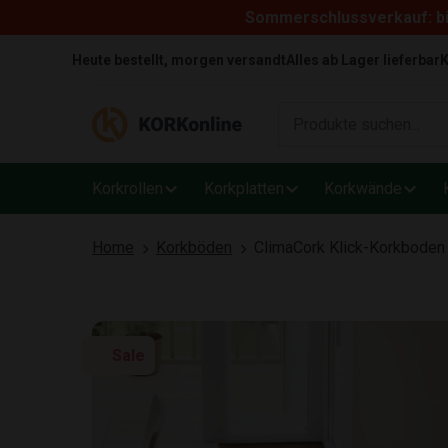
Sommerschlussverkauf: bi
Skip to content
Heute bestellt, morgen versandt
Alles ab Lager lieferbar
K
Korkrollen
Korkplatten
Korkwände
Home
Korkböden
ClimaCork Klick-Korkboden 
Sale