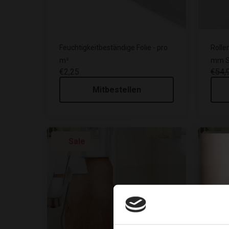
Feuchtigkeitbeständige Folie - pro
Rolle
m²
mm St
€2,25
€54,
Mitbestellen
Sale
Sa