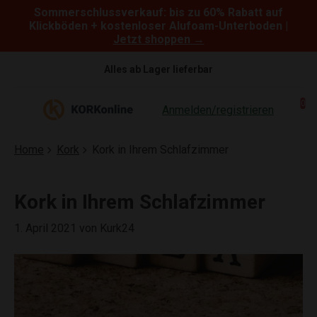
Sommerschlussverkauf: bis zu 60% Rabatt auf
Skip to content
Klickböden + kostenloser Alufoam-Unterboden |
Jetzt shoppen →
Alles ab Lager lieferbar
0
Anmelden/registrieren
Home
Kork
Kork in Ihrem Schlafzimmer
Kork in Ihrem Schlafzimmer
1. April 2021
von Kurk24