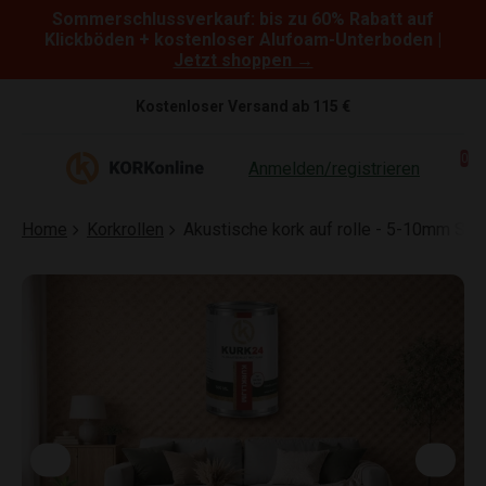
Sommerschlussverkauf: bis zu 60% Rabatt auf
Skip to content
Klickböden + kostenloser Alufoam-Unterboden |
Jetzt shoppen →
Kostenloser Versand ab 115 €
0
Anmelden/registrieren
Home
Korkrollen
Akustische kork auf rolle - 5-10mm St