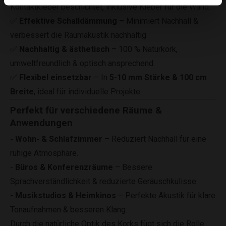
Kontaktkleber beschichtet, inklusive Kleber für die Wand.
✅
Effektive Schalldämmung
– Minimiert Nachhall &
verbessert die Raumakustik nachhaltig.
✅
Nachhaltig & ästhetisch
– 100 % Naturkork,
umweltfreundlich & optisch ansprechend.
✅
Flexibel einsetzbar
– In
5-10 mm Stärke & 100 cm
Breite
, ideal für individuelle Projekte.
Perfekt für verschiedene Räume &
Anwendungen
- Wohn- & Schlafzimmer
– Reduziert Nachhall für eine
ruhige Atmosphäre.
-
Büros & Konferenzräume
– Bessere
Sprachverständlichkeit & reduzierte Geräuschkulisse.
-
Musikstudios & Heimkinos
– Perfekte Akustik für klare
Tonaufnahmen & besseren Klang.
Durch die natürliche Optik des Korks fügt sich die Rolle