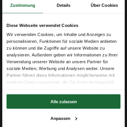
Zustimmung
Details
Über Cookies
Beschreibung
Vorgeleimte Akustik-Korkrolle – 5-10 mm
Stärke, 100 cm Breite – Inklusive Kleber für
Diese Webseite verwendet Cookies
einfache Montage
Wir verwenden Cookies, um Inhalte und Anzeigen zu
Verbessern Sie Ihre Raumakustik mit der
vorgeleimten
personalisieren, Funktionen für soziale Medien anbieten
Akustik-Korkrolle
! Die innovative
Waffelstruktur
sorgt
zu können und die Zugriffe auf unsere Website zu
analysieren. Außerdem geben wir Informationen zu Ihrer
für optimale
Schallabsorption
und reduziert störende
Erhalte 5 € Rabatt
Verwendung unserer Website an unsere Partner für
Echos – perfekt für
Wohnräume, Büros, Musikstudios &
soziale Medien, Werbung und Analysen weiter. Unsere
Heimkinos
.
E-Mail-Adresse
Partner führen diese Informationen möglicherweise mit
Dieses Produkt wurde
werkseitig mit Kontaktkleber
weiteren Daten zusammen, die Sie ihnen bereitgestellt
bestrichen
. Sie erhalten den passenden
Kleber für die
haben oder die sie im Rahmen Ihrer Nutzung der Dienste
Wandmontage
direkt mitgeliefert – für eine
gesammelt haben.
Erhalte 5 € Rabatt
Alle zulassen
professionelle & langlebige Befestigung
.
Der Rabatt in Höhe von 5 € gilt ab einem Einkaufswert von 50 €.
Warum eine vorgeleimte Akustik-Korkrolle?
Anpassen
✅
Schnelle & sichere Montage
– Bereits mit