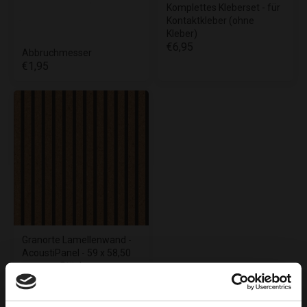
Komplettes Kleberset - für
Kontaktkleber (ohne
Kleber)
€6,95
Abbruchmesser
€1,95
Granorte Lamellenwand -
AcoustiPanel - 59 x 58,50
cm - pro Stück
€49,95